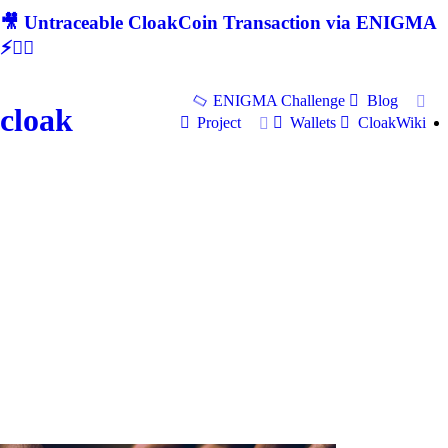
🎥 Untraceable CloakCoin Transaction via ENIGMA
⚡🕵‍♂
ENIGMA Challenge
Blog
cloak
Project
Wallets
CloakWiki