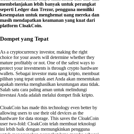
membelanjakan lebih banyak untuk perangkat
seperti Ledger dan Trezor, pengguna memiliki
kesempatan untuk menghemat uang mereka dan
masih mendapatkan keamanan yang kuat dari
platform CloakCoin.
Dompet yang Tepat
As a cryptocurrency investor, making the right
choice for your assets will determine whether they
mature profitably or not. One of the safest ways to
protect your investments is through crypto hardware
wallets. Sebagai investor mata uang kripto, membuat
pilihan yang tepat untuk aset Anda akan menentukan
apakah mereka menghasilkan keuntungan atau tidak.
Salah satu cara paling aman untuk melindungi
investasi Anda adalah melalui dompet fisik kripto.
CloakCoin has made this technology even better by
allowing users to use their old devices as the
hardware for data storage. This saves the CloakCoin
user two-fold: CloakCoin telah membuat teknologi
ini lebih baik dengan memungkinkan pengguna