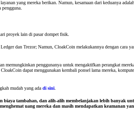
apa layanan yang mereka berikan. Namun, kesamaan dari keduanya adala
na pengguna.
ri proyek lain di pasar dompet fisik.
 Ledger dan Trezor; Namun, CloakCoin melakukannya dengan cara yan
ngan memungkinkan penggunanya untuk mengaktifkan perangkat merek
na CloakCoin dapat menggunakan kembali ponsel lama mereka, kompute
angkah mudah yang ada
di sini
.
biaya tambahan, dan alih-alih membelanjakan lebih banyak un
uk menghemat uang mereka dan masih mendapatkan keamanan yang