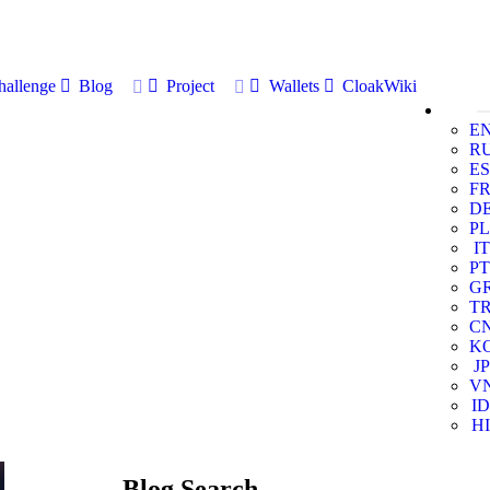
allenge
Blog
Project
Wallets
CloakWiki
E
R
ES
F
D
PL
IT
PT
G
T
C
K
JP
V
ID
HI
Blog Search