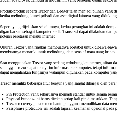
Sudah ada proyek canggih di industri ini yang bergerak dalam sektor in
Produk-produk seperti Trezor dan Ledger telah menjadi pilihan yang d
ketika melindungi kunci pribadi dan aset digital lainnya yang didukung 
Seperti yang dijelaskan sebelumnya, kedua perangkat ini adalah dompe
digambarkan sebagai komputer kecil. Transaksi dapat dilakukan dari pe
potensi peretasan melalui internet.
Ukuran Trezor yang ringkas membuatnya portabel untuk dibawa-bawa
membuatnya menarik untuk melindungi data sensitif mata uang kripto.
Saat menggunakan Trezor yang sedang terhubung ke internet, aliran d
sehingga Trezor dapat mengirim informasi ke komputer, tetapi informas
dapat menjalankan fungsinya walaupun digunakan pada komputer yang te
Trezor memiliki beberapa fitur berguna yang sangat dihargai oleh para
Pin Protection yang seharusnya menjadi standar untuk semua peran
Physical buttons- ini harus ditekan setiap kali pin dimasukkan. T
Trezor recovery phrase membantu pengguna memulihkan data mereka 
Passphrase protection- ini adalah lapisan keamanan opsional pada 