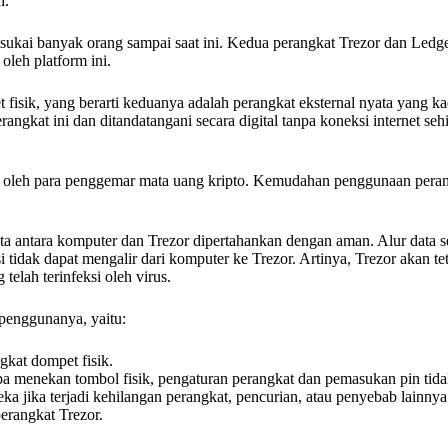
i.
isukai banyak orang sampai saat ini. Kedua perangkat Trezor dan Ledge
oleh platform ini.
t fisik, yang berarti keduanya adalah perangkat eksternal nyata yang 
rangkat ini dan ditandatangani secara digital tanpa koneksi internet s
 oleh para penggemar mata uang kripto. Kemudahan penggunaan peran
ata antara komputer dan Trezor dipertahankan dengan aman. Alur data 
i tidak dapat mengalir dari komputer ke Trezor. Artinya, Trezor akan t
lah terinfeksi oleh virus.
 penggunanya, yaitu:
gkat dompet fisik.
anpa menekan tombol fisik, pengaturan perangkat dan pemasukan pin tid
jika terjadi kehilangan perangkat, pencurian, atau penyebab lainnya
perangkat Trezor.