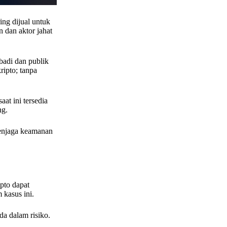
ing dijual untuk
n dan aktor jahat
badi dan publik
ipto; tanpa
at ini tersedia
ng.
menjaga keamanan
pto dapat
 kasus ini.
a dalam risiko.