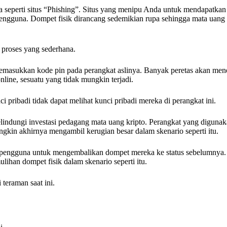
seperti situs “Phishing”. Situs yang menipu Anda untuk mendapatkan 
ngguna. Dompet fisik dirancang sedemikian rupa sehingga mata uang 
 proses yang sederhana.
memasukkan kode pin pada perangkat aslinya. Banyak peretas akan me
line, sesuatu yang tidak mungkin terjadi.
 pribadi tidak dapat melihat kunci pribadi mereka di perangkat ini.
melindungi investasi pedagang mata uang kripto. Perangkat yang diguna
ungkin akhirnya mengambil kerugian besar dalam skenario seperti itu.
pengguna untuk mengembalikan dompet mereka ke status sebelumnya. 
ihan dompet fisik dalam skenario seperti itu.
teraman saat ini.