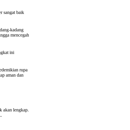
r sangat baik
kadang-kadang
ehingga mencegah
gkat ini
sedemikian rupa
etap aman dan
ak akan lengkap.
..