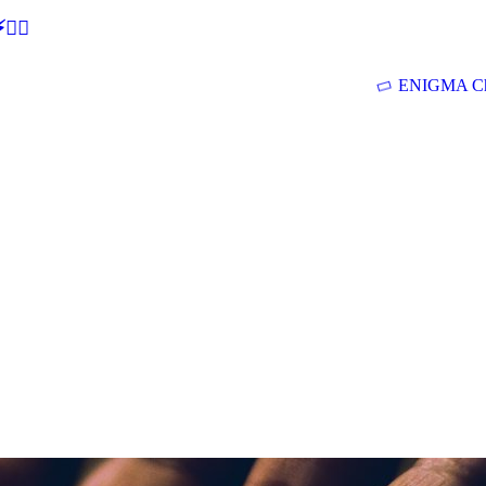
🕵‍♂
ENIGMA Ch