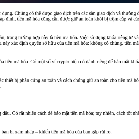
 dụng. Chúng có thể được giao dịch trên các sàn giao dịch và thường 
háp định, tiền mã hóa cũng cần được giữ an toàn khỏi bị trộm cắp và c
n, trong trường hợp này là tiền mã hóa. Việc sử dụng khóa riêng tư v
a này xác định quyền sở hữu của tiền mã hóa; không có chúng, tiền m
ủa tiền mã hóa. Có một số ví crypto hiện có dành riêng để bảo mật khóa
 các thiết bị phần cứng an toàn và cách chúng giữ an toàn cho tiền mã h
.
g đầu. Có rất nhiều cách để bảo mật tiền mã hóa; tuy nhiên, cách tốt nh
 bạn bị xâm nhập – khiến tiền mã hóa của bạn gặp rủi ro.