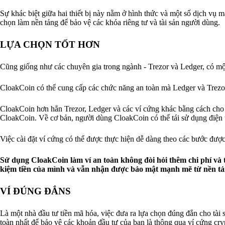
Sự khác biệt giữa hai thiết bị này nằm ở hình thức và một số dịch vụ
chọn làm nền tảng để bảo vệ các khóa riêng tư và tài sản người dùng.
LỰA CHỌN TỐT HƠN
Cũng giống như các chuyên gia trong ngành - Trezor và Ledger, có một
CloakCoin có thể cung cấp các chức năng an toàn mà Ledger và Trezor 
CloakCoin hơn hẳn Trezor, Ledger và các ví cứng khác bằng cách cho p
CloakCoin. Về cơ bản, người dùng CloakCoin có thể tái sử dụng điện th
Việc cài đặt ví cứng có thể được thực hiện dễ dàng theo các bước đượ
Sử dụng CloakCoin làm ví an toàn không đòi hỏi thêm chi phí và th
kiệm tiền của mình và vẫn nhận được bảo mật mạnh mẽ từ nền t
VÍ ĐÚNG ĐẮNS
Là một nhà đầu tư tiền mã hóa, việc đưa ra lựa chọn đúng đắn cho tài 
toàn nhất để bảo vệ các khoản đầu tư của bạn là thông qua ví cứng cry