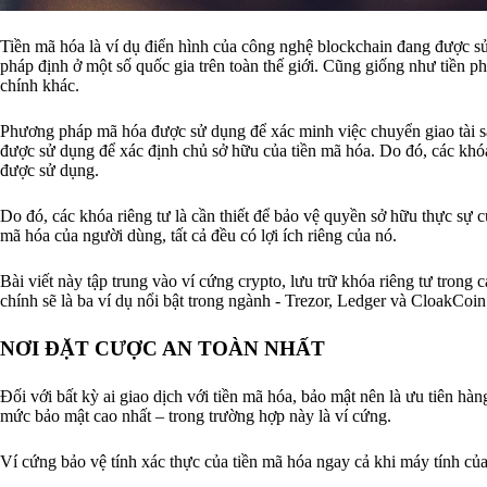
Tiền mã hóa là ví dụ điển hình của công nghệ blockchain đang được sử
pháp định ở một số quốc gia trên toàn thế giới. Cũng giống như tiền p
chính khác.
Phương pháp mã hóa được sử dụng để xác minh việc chuyển giao tài sả
được sử dụng để xác định chủ sở hữu của tiền mã hóa. Do đó, các khó
được sử dụng.
Do đó, các khóa riêng tư là cần thiết để bảo vệ quyền sở hữu thực sự c
mã hóa của người dùng, tất cả đều có lợi ích riêng của nó.
Bài viết này tập trung vào ví cứng crypto, lưu trữ khóa riêng tư trong
chính sẽ là ba ví dụ nổi bật trong ngành - Trezor, Ledger và CloakCoin
NƠI ĐẶT CƯỢC AN TOÀN NHẤT
Đối với bất kỳ ai giao dịch với tiền mã hóa, bảo mật nên là ưu tiên hàn
mức bảo mật cao nhất – trong trường hợp này là ví cứng.
Ví cứng bảo vệ tính xác thực của tiền mã hóa ngay cả khi máy tính của