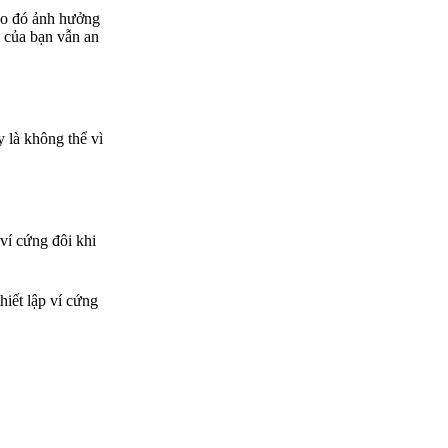
 do đó ảnh hưởng
a của bạn vẫn an
y là không thể vì
ví cứng đôi khi
hiết lập ví cứng