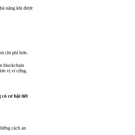
khả năng khi được
ệm chi phí hơn.
ên blockchain
ơn vị ví cứng.
có cơ hội tiết
 những cách an