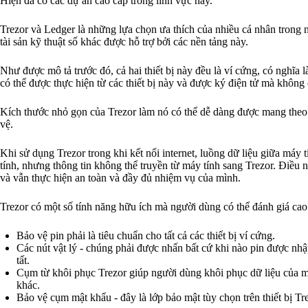
Hiện đã có các dự án cao cấp trong lĩnh vực này.
Trezor và Ledger là những lựa chọn ưa thích của nhiều cá nhân trong n
tài sản kỹ thuật số khác được hỗ trợ bởi các nền tảng này.
Như được mô tả trước đó, cả hai thiết bị này đều là ví cứng, có nghĩa l
có thể được thực hiện từ các thiết bị này và được ký điện tử mà không 
Kích thước nhỏ gọn của Trezor làm nó có thể dễ dàng được mang theo. 
vệ.
Khi sử dụng Trezor trong khi kết nối internet, luồng dữ liệu giữa máy 
tính, nhưng thông tin không thể truyền từ máy tính sang Trezor. Điều n
và vẫn thực hiện an toàn và đầy đủ nhiệm vụ của mình.
Trezor có một số tính năng hữu ích mà người dùng có thể đánh giá ca
Bảo vệ pin phải là tiêu chuẩn cho tất cả các thiết bị ví cứng.
Các nút vật lý - chúng phải được nhấn bất cứ khi nào pin được nhập
tất.
Cụm từ khôi phục Trezor giúp người dùng khôi phục dữ liệu của m
khác.
Bảo vệ cụm mật khẩu - đây là lớp bảo mật tùy chọn trên thiết bị Tre