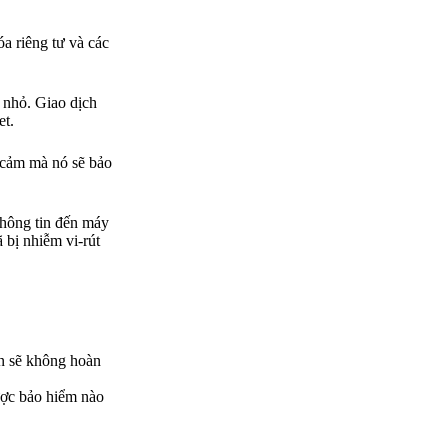
óa riêng tư và các
h nhỏ. Giao dịch
et.
y cảm mà nó sẽ bảo
 thông tin đến máy
 bị nhiễm vi-rút
in sẽ không hoàn
ược bảo hiểm nào