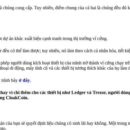
 mà chúng cung cấp. Tuy nhiên, điểm chung của cả hai là chúng đều đủ 
 dự án khác xuất hiện cạnh tranh trong thị trường ví cứng.
đều có thể làm được; tuy nhiên, nó làm theo cách cá nhân hóa, tiết ki
hép người dùng kích hoạt thiết bị của mình trở thành ví cứng chạy tr
oại di động, máy tính cũ và các thiết bị tương thích khác của họ làm đ
c trình bày
ở đây
.
ay vì chi thêm cho các thiết bị như Ledger và Trezor, người dùng 
ảng CloakCoin.
sản của bạn sẽ quyết định liệu chúng có sinh lãi hay không. Một trong
pto.