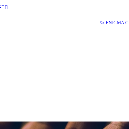
🕵‍♂
ENIGMA Ch