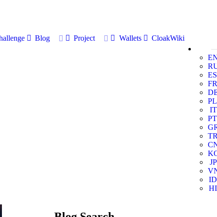
allenge
Blog
Project
Wallets
CloakWiki
E
R
ES
F
D
PL
IT
PT
G
T
C
K
JP
V
ID
HI
Blog Search