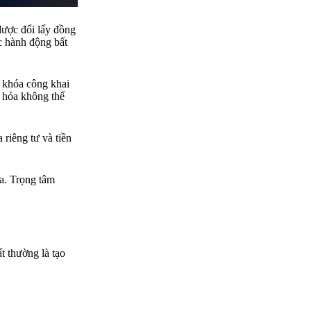
được đổi lấy đồng
ác hành động bất
à khóa công khai
ã hóa không thể
 riêng tư và tiền
óa. Trọng tâm
ất thường là tạo