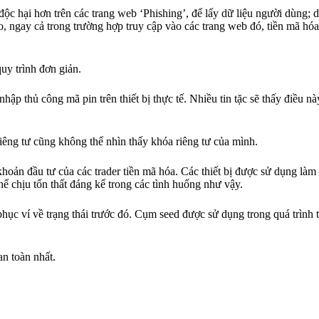
ộc hại hơn trên các trang web ‘Phishing’, để lấy dữ liệu người dùng;
o, ngay cả trong trường hợp truy cập vào các trang web đó, tiền mã hó
uy trình đơn giản.
hập thủ công mã pin trên thiết bị thực tế. Nhiều tin tặc sẽ thấy điều nà
êng tư cũng không thể nhìn thấy khóa riêng tư của mình.
hoản đầu tư của các trader tiền mã hóa. Các thiết bị được sử dụng làm 
hể chịu tổn thất đáng kể trong các tình huống như vậy.
ục ví về trạng thái trước đó. Cụm seed được sử dụng trong quá trình t
an toàn nhất.