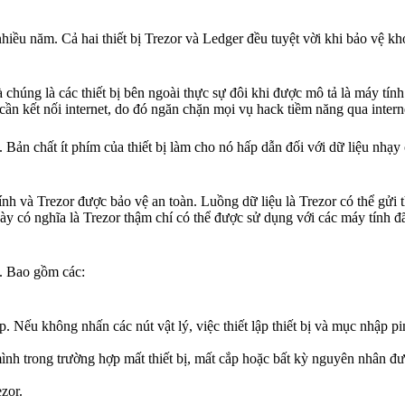
hiều năm. Cả hai thiết bị Trezor và Ledger đều tuyệt vời khi bảo vệ kh
à chúng là các thiết bị bên ngoài thực sự đôi khi được mô tả là máy tín
cần kết nối internet, do đó ngăn chặn mọi vụ hack tiềm năng qua intern
Bản chất ít phím của thiết bị làm cho nó hấp dẫn đối với dữ liệu nhạ
tính và Trezor được bảo vệ an toàn. Luồng dữ liệu là Trezor có thể gửi
ày có nghĩa là Trezor thậm chí có thể được sử dụng với các máy tính đã
o. Bao gồm các:
. Nếu không nhấn các nút vật lý, việc thiết lập thiết bị và mục nhập p
ình trong trường hợp mất thiết bị, mất cắp hoặc bất kỳ nguyên nhân đ
zor.