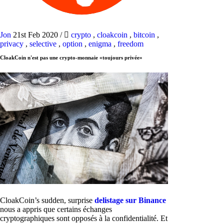
Jon
21st Feb 2020
/
crypto
,
cloakcoin
,
bitcoin
,
privacy
,
selective
,
option
,
enigma
,
freedom
CloakCoin n'est pas une crypto-monnaie «toujours privée»
CloakCoin’s sudden, surprise
delistage sur Binance
nous a appris que certains échanges
cryptographiques sont opposés à la confidentialité. Et