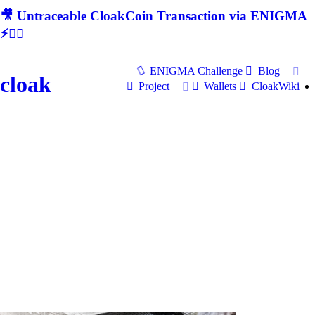
🎥 Untraceable CloakCoin Transaction via ENIGMA
⚡🕵‍♂
ENIGMA Challenge
Blog
cloak
Project
Wallets
CloakWiki