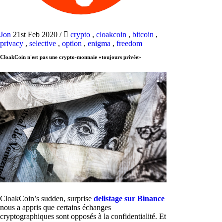
Jon
21st Feb 2020
/
crypto
,
cloakcoin
,
bitcoin
,
privacy
,
selective
,
option
,
enigma
,
freedom
CloakCoin n'est pas une crypto-monnaie «toujours privée»
CloakCoin’s sudden, surprise
delistage sur Binance
nous a appris que certains échanges
cryptographiques sont opposés à la confidentialité. Et