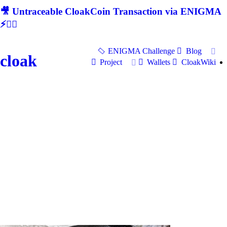
🎥 Untraceable CloakCoin Transaction via ENIGMA
⚡🕵‍♂
ENIGMA Challenge
Blog
cloak
Project
Wallets
CloakWiki