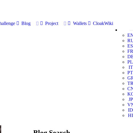
allenge
Blog
Project
Wallets
CloakWiki
E
R
ES
F
D
PL
IT
PT
G
T
C
K
JP
V
ID
HI
Blog Search