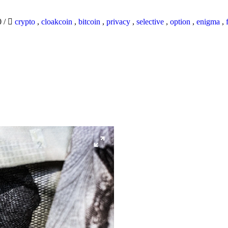
0
/
crypto
,
cloakcoin
,
bitcoin
,
privacy
,
selective
,
option
,
enigma
,