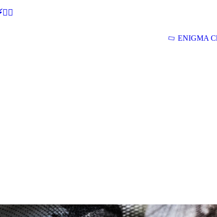
🕵‍♂
ENIGMA Ch