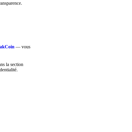
transparence.
loakCoin
— vous
ans la section
dentialité.