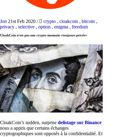
Jon
21st Feb 2020
/
crypto
,
cloakcoin
,
bitcoin
,
privacy
,
selective
,
option
,
enigma
,
freedom
CloakCoin n'est pas une crypto-monnaie «toujours privée»
CloakCoin’s sudden, surprise
delistage sur Binance
nous a appris que certains échanges
cryptographiques sont opposés à la confidentialité. Et