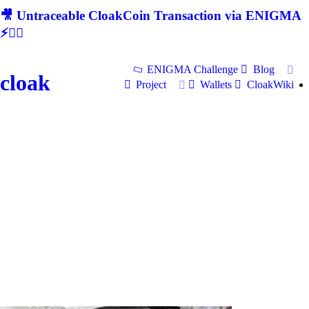
🎥 Untraceable CloakCoin Transaction via ENIGMA
⚡🕵‍♂
ENIGMA Challenge
Blog
cloak
Project
Wallets
CloakWiki