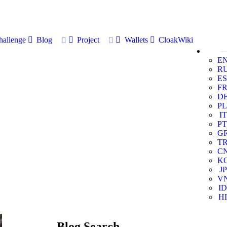
allenge
Blog
Project
Wallets
CloakWiki
E
R
ES
F
D
PL
IT
PT
G
T
C
K
JP
V
ID
HI
Blog Search