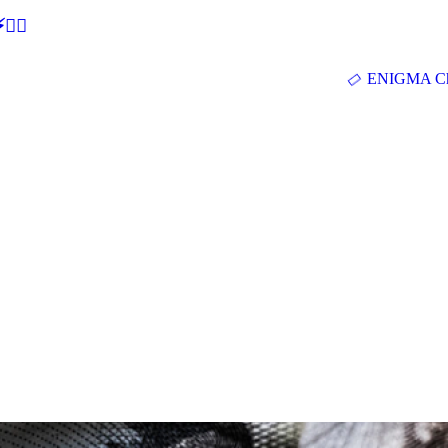
🕵‍♂
ENIGMA Ch