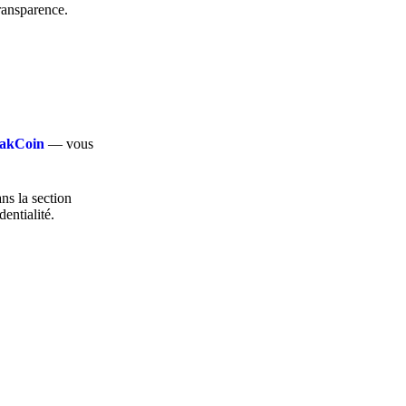
transparence.
loakCoin
— vous
ans la section
dentialité.