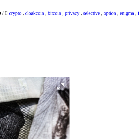
0
/
crypto
,
cloakcoin
,
bitcoin
,
privacy
,
selective
,
option
,
enigma
,