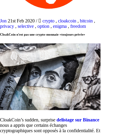
Jon
21st Feb 2020
/
crypto
,
cloakcoin
,
bitcoin
,
privacy
,
selective
,
option
,
enigma
,
freedom
CloakCoin n'est pas une crypto-monnaie «toujours privée»
CloakCoin’s sudden, surprise
delistage sur Binance
nous a appris que certains échanges
cryptographiques sont opposés à la confidentialité. Et