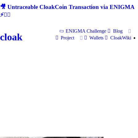
🎥 Untraceable CloakCoin Transaction via ENIGMA
⚡🕵‍♂
ENIGMA Challenge
Blog
cloak
Project
Wallets
CloakWiki