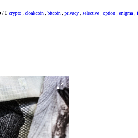
0
/
crypto
,
cloakcoin
,
bitcoin
,
privacy
,
selective
,
option
,
enigma
,