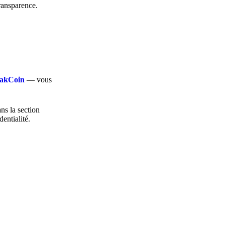
transparence.
loakCoin
— vous
ans la section
dentialité.