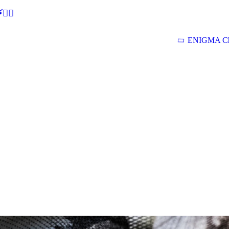
🕵‍♂
ENIGMA Ch