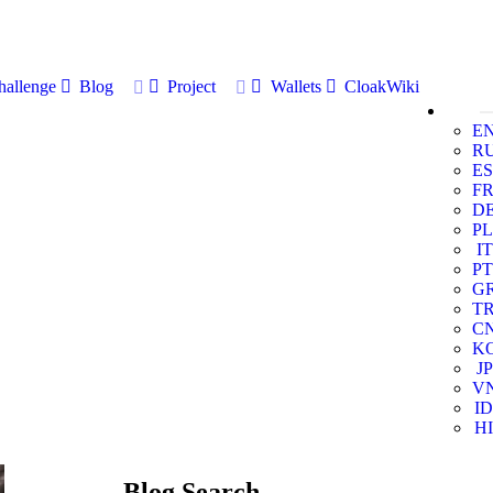
allenge
Blog
Project
Wallets
CloakWiki
E
R
ES
F
D
PL
IT
PT
G
T
C
K
JP
V
ID
HI
Blog Search