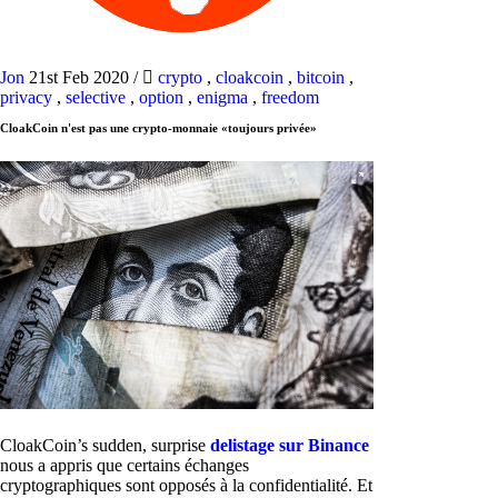
Jon
21st Feb 2020
/
crypto
,
cloakcoin
,
bitcoin
,
privacy
,
selective
,
option
,
enigma
,
freedom
CloakCoin n'est pas une crypto-monnaie «toujours privée»
CloakCoin’s sudden, surprise
delistage sur Binance
nous a appris que certains échanges
cryptographiques sont opposés à la confidentialité. Et