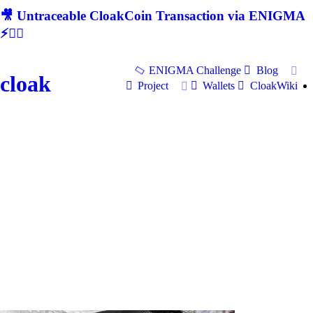
🎥 Untraceable CloakCoin Transaction via ENIGMA
⚡🕵‍♂
ENIGMA Challenge
Blog
cloak
Project
Wallets
CloakWiki