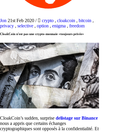
Jon
21st Feb 2020
/
crypto
,
cloakcoin
,
bitcoin
,
privacy
,
selective
,
option
,
enigma
,
freedom
CloakCoin n'est pas une crypto-monnaie «toujours privée»
CloakCoin’s sudden, surprise
delistage sur Binance
nous a appris que certains échanges
cryptographiques sont opposés à la confidentialité. Et