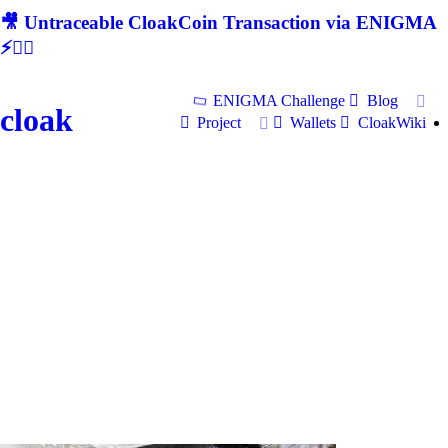
🎥 Untraceable CloakCoin Transaction via ENIGMA
⚡🕵‍♂
ENIGMA Challenge
Blog
cloak
Project
Wallets
CloakWiki