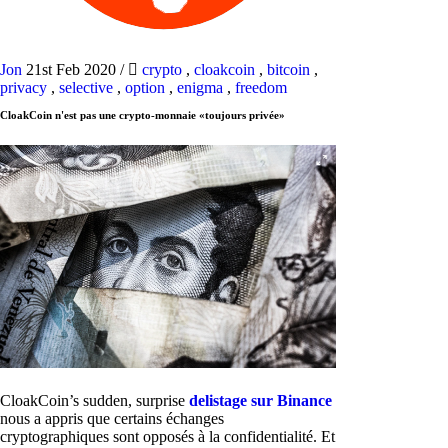
Jon
21st Feb 2020
/
crypto
,
cloakcoin
,
bitcoin
,
privacy
,
selective
,
option
,
enigma
,
freedom
CloakCoin n'est pas une crypto-monnaie «toujours privée»
CloakCoin’s sudden, surprise
delistage sur Binance
nous a appris que certains échanges
cryptographiques sont opposés à la confidentialité. Et