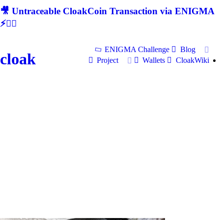
🎥 Untraceable CloakCoin Transaction via ENIGMA
⚡🕵‍♂
ENIGMA Challenge
Blog
cloak
Project
Wallets
CloakWiki