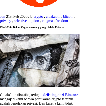
Jon
21st Feb 2020
/
crypto
,
cloakcoin
,
bitcoin
,
privacy
,
selective
,
option
,
enigma
,
freedom
CloakCoin Bukan Cryptocurrency yang ‘Selalu Private’
CloakCoin tiba-tiba, terkejut
delisting dari Binance
mengajari kami bahwa pertukaran crypto tertentu
adalah penolakan privasi. Dan karena kami tidak