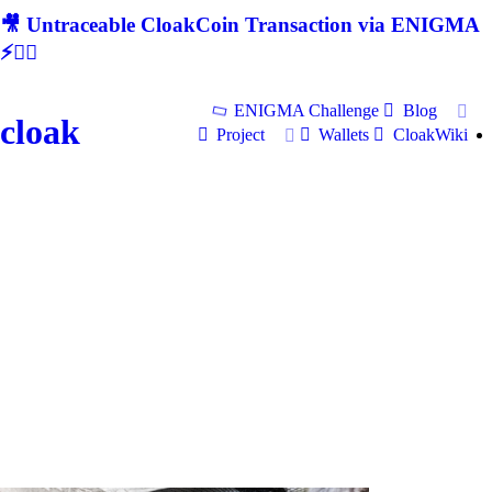
🎥 Untraceable CloakCoin Transaction via ENIGMA
⚡🕵‍♂
ENIGMA Challenge
Blog
cloak
Project
Wallets
CloakWiki