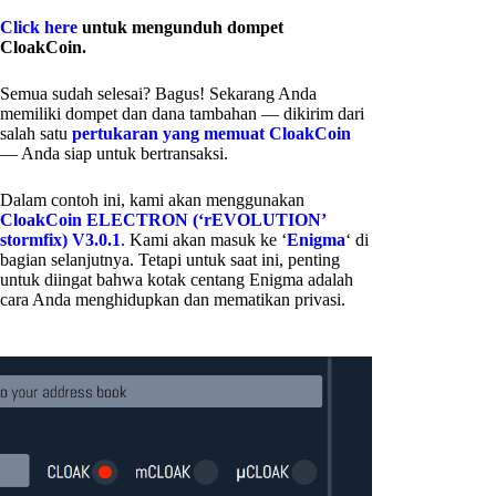
Click here
untuk mengunduh dompet
CloakCoin.
Semua sudah selesai? Bagus! Sekarang Anda
memiliki dompet dan dana tambahan — dikirim dari
salah satu
pertukaran yang memuat CloakCoin
— Anda siap untuk bertransaksi.
Dalam contoh ini, kami akan menggunakan
CloakCoin ELECTRON (‘rEVOLUTION’
stormfix) V3.0.1
. Kami akan masuk ke ‘
Enigma
‘ di
bagian selanjutnya. Tetapi untuk saat ini, penting
untuk diingat bahwa kotak centang Enigma adalah
cara Anda menghidupkan dan mematikan privasi.