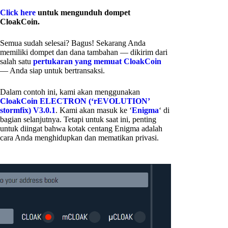
Click here
untuk mengunduh dompet
CloakCoin.
Semua sudah selesai? Bagus! Sekarang Anda
memiliki dompet dan dana tambahan — dikirim dari
salah satu
pertukaran yang memuat CloakCoin
— Anda siap untuk bertransaksi.
Dalam contoh ini, kami akan menggunakan
CloakCoin ELECTRON (‘rEVOLUTION’
stormfix) V3.0.1
. Kami akan masuk ke ‘
Enigma
‘ di
bagian selanjutnya. Tetapi untuk saat ini, penting
untuk diingat bahwa kotak centang Enigma adalah
cara Anda menghidupkan dan mematikan privasi.