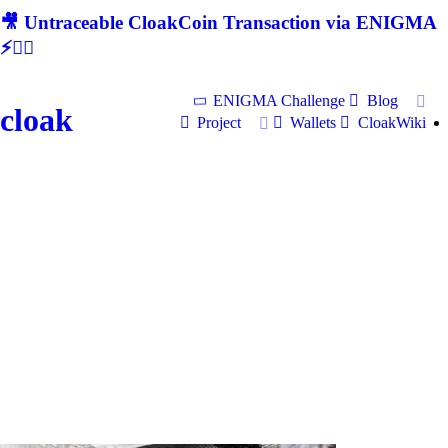
🎥 Untraceable CloakCoin Transaction via ENIGMA
⚡🕵‍♂
ENIGMA Challenge
Blog
cloak
Project
Wallets
CloakWiki