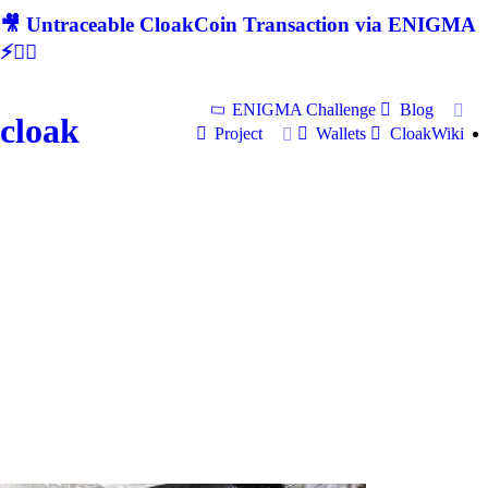
🎥 Untraceable CloakCoin Transaction via ENIGMA
⚡🕵‍♂
ENIGMA Challenge
Blog
cloak
Project
Wallets
CloakWiki