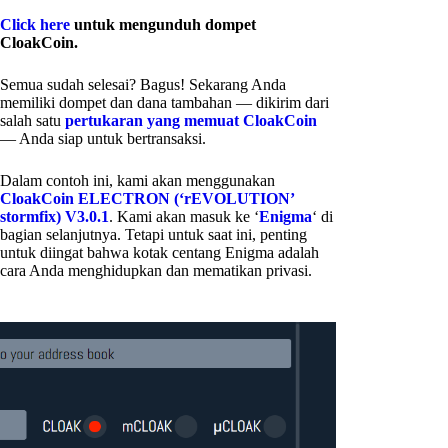
Click here
untuk mengunduh dompet
CloakCoin.
Semua sudah selesai? Bagus! Sekarang Anda
memiliki dompet dan dana tambahan — dikirim dari
salah satu
pertukaran yang memuat CloakCoin
— Anda siap untuk bertransaksi.
Dalam contoh ini, kami akan menggunakan
CloakCoin ELECTRON (‘rEVOLUTION’
stormfix) V3.0.1
. Kami akan masuk ke ‘
Enigma
‘ di
bagian selanjutnya. Tetapi untuk saat ini, penting
untuk diingat bahwa kotak centang Enigma adalah
cara Anda menghidupkan dan mematikan privasi.