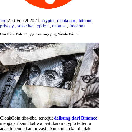
Jon
21st Feb 2020
/
crypto
,
cloakcoin
,
bitcoin
,
privacy
,
selective
,
option
,
enigma
,
freedom
CloakCoin Bukan Cryptocurrency yang ‘Selalu Private’
CloakCoin tiba-tiba, terkejut
delisting dari Binance
mengajari kami bahwa pertukaran crypto tertentu
adalah penolakan privasi. Dan karena kami tidak