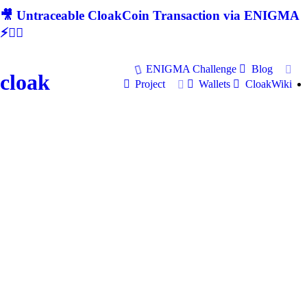
🎥 Untraceable CloakCoin Transaction via ENIGMA
⚡🕵‍♂
ENIGMA Challenge
Blog
cloak
Project
Wallets
CloakWiki