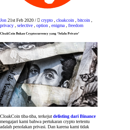
Jon
21st Feb 2020
/
crypto
,
cloakcoin
,
bitcoin
,
privacy
,
selective
,
option
,
enigma
,
freedom
CloakCoin Bukan Cryptocurrency yang ‘Selalu Private’
CloakCoin tiba-tiba, terkejut
delisting dari Binance
mengajari kami bahwa pertukaran crypto tertentu
adalah penolakan privasi. Dan karena kami tidak