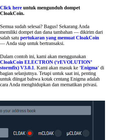
Click here
untuk mengunduh dompet
CloakCoin.
Semua sudah selesai? Bagus! Sekarang Anda
memiliki dompet dan dana tambahan — dikirim dari
salah satu
pertukaran yang memuat CloakCoin
— Anda siap untuk bertransaksi.
Dalam contoh ini, kami akan menggunakan
CloakCoin ELECTRON (‘rEVOLUTION’
stormfix) V3.0.1
. Kami akan masuk ke ‘
Enigma
‘ di
bagian selanjutnya. Tetapi untuk saat ini, penting
untuk diingat bahwa kotak centang Enigma adalah
cara Anda menghidupkan dan mematikan privasi.