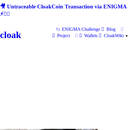
🎥 Untraceable CloakCoin Transaction via ENIGMA
⚡🕵‍♂
ENIGMA Challenge
Blog
cloak
Project
Wallets
CloakWiki