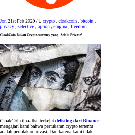
Jon
21st Feb 2020
/
crypto
,
cloakcoin
,
bitcoin
,
privacy
,
selective
,
option
,
enigma
,
freedom
CloakCoin Bukan Cryptocurrency yang ‘Selalu Private’
CloakCoin tiba-tiba, terkejut
delisting dari Binance
mengajari kami bahwa pertukaran crypto tertentu
adalah penolakan privasi. Dan karena kami tidak