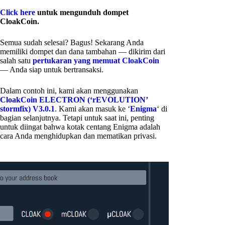
Click here
untuk mengunduh dompet
CloakCoin.
Semua sudah selesai? Bagus! Sekarang Anda
memiliki dompet dan dana tambahan — dikirim dari
salah satu
pertukaran yang memuat CloakCoin
— Anda siap untuk bertransaksi.
Dalam contoh ini, kami akan menggunakan
CloakCoin ELECTRON (‘rEVOLUTION’
stormfix) V3.0.1
. Kami akan masuk ke ‘
Enigma
‘ di
bagian selanjutnya. Tetapi untuk saat ini, penting
untuk diingat bahwa kotak centang Enigma adalah
cara Anda menghidupkan dan mematikan privasi.