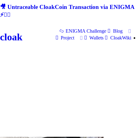
🎥 Untraceable CloakCoin Transaction via ENIGMA
⚡🕵‍♂
ENIGMA Challenge
Blog
cloak
Project
Wallets
CloakWiki