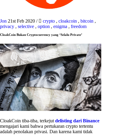
Jon
21st Feb 2020
/
crypto
,
cloakcoin
,
bitcoin
,
privacy
,
selective
,
option
,
enigma
,
freedom
CloakCoin Bukan Cryptocurrency yang ‘Selalu Private’
CloakCoin tiba-tiba, terkejut
delisting dari Binance
mengajari kami bahwa pertukaran crypto tertentu
adalah penolakan privasi. Dan karena kami tidak