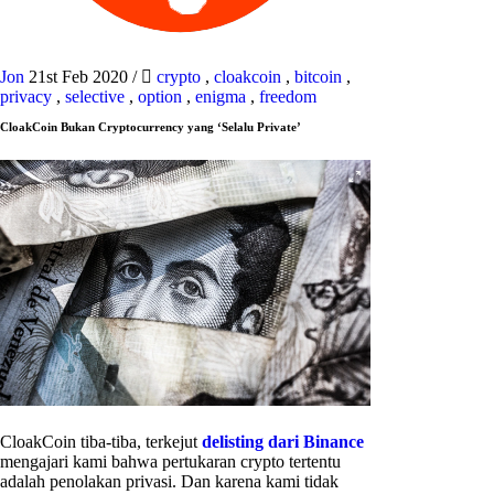
Jon
21st Feb 2020
/
crypto
,
cloakcoin
,
bitcoin
,
privacy
,
selective
,
option
,
enigma
,
freedom
CloakCoin Bukan Cryptocurrency yang ‘Selalu Private’
CloakCoin tiba-tiba, terkejut
delisting dari Binance
mengajari kami bahwa pertukaran crypto tertentu
adalah penolakan privasi. Dan karena kami tidak