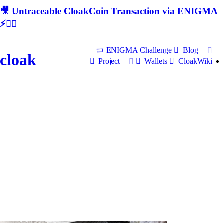
🎥 Untraceable CloakCoin Transaction via ENIGMA
⚡🕵‍♂
ENIGMA Challenge
Blog
cloak
Project
Wallets
CloakWiki