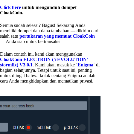
Click here
untuk mengunduh dompet
CloakCoin.
Semua sudah selesai? Bagus! Sekarang Anda
memiliki dompet dan dana tambahan — dikirim dari
salah satu
pertukaran yang memuat CloakCoin
— Anda siap untuk bertransaksi.
Dalam contoh ini, kami akan menggunakan
CloakCoin ELECTRON (‘rEVOLUTION’
stormfix) V3.0.1
. Kami akan masuk ke ‘
Enigma
‘ di
bagian selanjutnya. Tetapi untuk saat ini, penting
untuk diingat bahwa kotak centang Enigma adalah
cara Anda menghidupkan dan mematikan privasi.