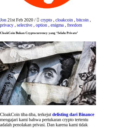
Jon
21st Feb 2020
/
crypto
,
cloakcoin
,
bitcoin
,
privacy
,
selective
,
option
,
enigma
,
freedom
CloakCoin Bukan Cryptocurrency yang ‘Selalu Private’
CloakCoin tiba-tiba, terkejut
delisting dari Binance
mengajari kami bahwa pertukaran crypto tertentu
adalah penolakan privasi. Dan karena kami tidak