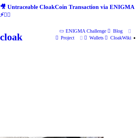
🎥 Untraceable CloakCoin Transaction via ENIGMA
⚡🕵‍♂
ENIGMA Challenge
Blog
cloak
Project
Wallets
CloakWiki