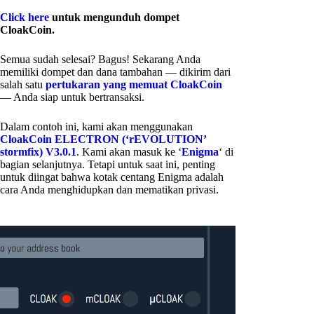
Click here
untuk mengunduh dompet
CloakCoin.
Semua sudah selesai? Bagus! Sekarang Anda
memiliki dompet dan dana tambahan — dikirim dari
salah satu
pertukaran yang memuat CloakCoin
— Anda siap untuk bertransaksi.
Dalam contoh ini, kami akan menggunakan
CloakCoin ELECTRON (‘rEVOLUTION’
stormfix) V3.0.1
. Kami akan masuk ke ‘
Enigma
‘ di
bagian selanjutnya. Tetapi untuk saat ini, penting
untuk diingat bahwa kotak centang Enigma adalah
cara Anda menghidupkan dan mematikan privasi.