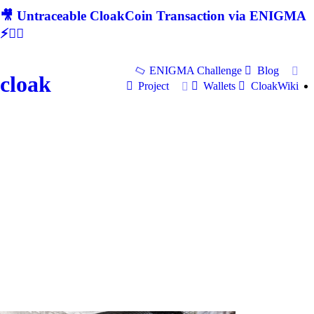
🎥 Untraceable CloakCoin Transaction via ENIGMA
⚡🕵‍♂
ENIGMA Challenge
Blog
cloak
Project
Wallets
CloakWiki