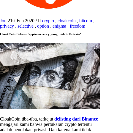
Jon
21st Feb 2020
/
crypto
,
cloakcoin
,
bitcoin
,
privacy
,
selective
,
option
,
enigma
,
freedom
CloakCoin Bukan Cryptocurrency yang ‘Selalu Private’
CloakCoin tiba-tiba, terkejut
delisting dari Binance
mengajari kami bahwa pertukaran crypto tertentu
adalah penolakan privasi. Dan karena kami tidak