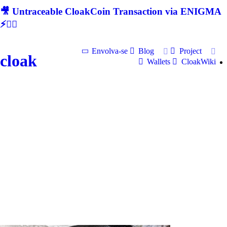
🎥 Untraceable CloakCoin Transaction via ENIGMA
⚡🕵‍♂
Envolva-se
Blog
Project
cloak
Wallets
CloakWiki