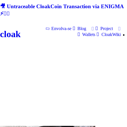
🎥 Untraceable CloakCoin Transaction via ENIGMA
⚡🕵‍♂
Envolva-se
Blog
Project
cloak
Wallets
CloakWiki