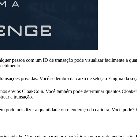
alquer pessoa com um ID de transação pode visualizar facilmente a qu
ecebimento.
transações privadas. Você se lembra da caixa de seleção Enigma da seç
ra nos envios CloakCoin. Você também pode determinar quantos Cloaker
trear a transação.
ém pode nos dizer a quantidade ou o endereço da carteira. Você pode? 
 privacidade. Mas, sejam barreiras geográficas ou pares de negociação d