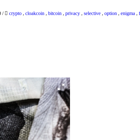
0
/
crypto
,
cloakcoin
,
bitcoin
,
privacy
,
selective
,
option
,
enigma
,