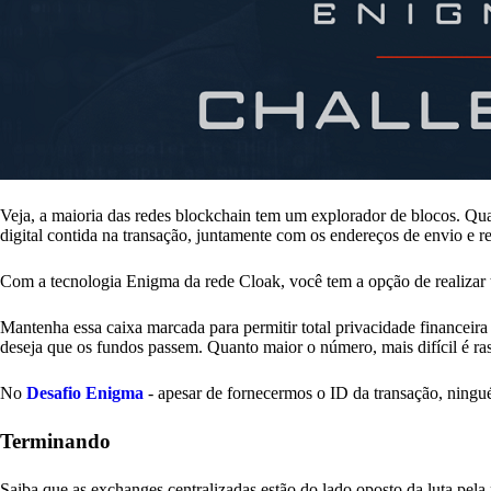
Veja, a maioria das redes blockchain tem um explorador de blocos. Qu
digital contida na transação, juntamente com os endereços de envio e r
Com a tecnologia Enigma da rede Cloak, você tem a opção de realizar 
Mantenha essa caixa marcada para permitir total privacidade financei
deseja que os fundos passem. Quanto maior o número, mais difícil é ras
No
Desafio Enigma
- apesar de fornecermos o ID da transação, ningu
Terminando
Saiba que as exchanges centralizadas estão do lado oposto da luta pela