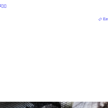
🕵‍♂
En