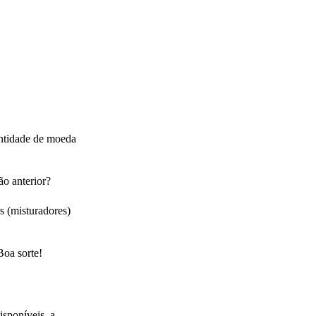
antidade de moeda
ão anterior?
s (misturadores)
Boa sorte!
isponíveis, a