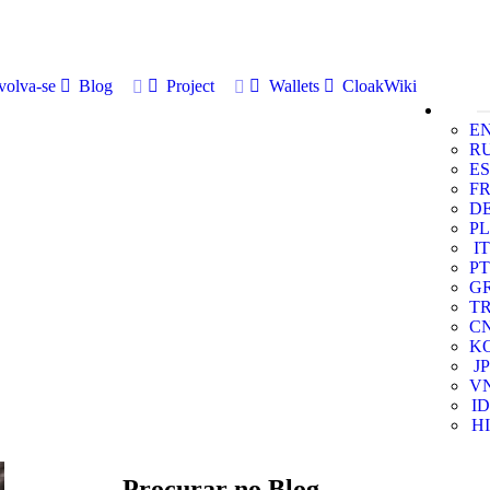
volva-se
Blog
Project
Wallets
CloakWiki
E
R
ES
F
D
PL
IT
PT
G
T
C
K
JP
V
ID
HI
Procurar no Blog