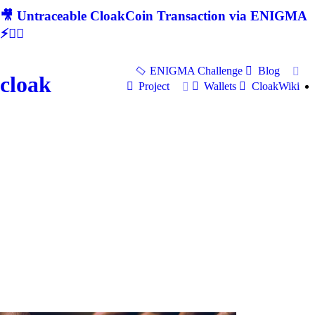
🎥 Untraceable CloakCoin Transaction via ENIGMA
⚡🕵‍♂
ENIGMA Challenge
Blog
cloak
Project
Wallets
CloakWiki