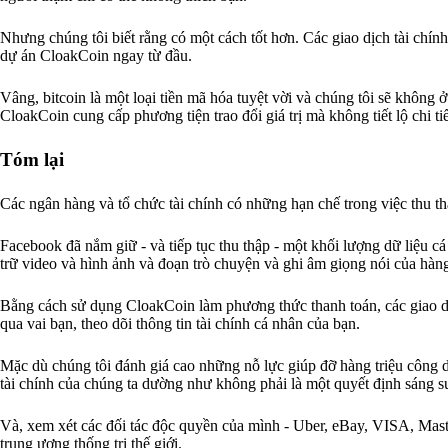
Nhưng chúng tôi biết rằng có một cách tốt hơn. Các giao dịch tài chính p
dự án CloakCoin ngay từ đầu.
Vâng, bitcoin là một loại tiền mã hóa tuyệt vời và chúng tôi sẽ không
CloakCoin cung cấp phương tiện trao đổi giá trị mà không tiết lộ chi tiết
Tóm lại
Các ngân hàng và tổ chức tài chính có những hạn chế trong việc thu thậ
Facebook đã nắm giữ - và tiếp tục thu thập - một khối lượng dữ liệu c
trữ video và hình ảnh và đoạn trò chuyện và ghi âm giọng nói của hàng
Bằng cách sử dụng CloakCoin làm phương thức thanh toán, các giao d
qua vai bạn, theo dõi thông tin tài chính cá nhân của bạn.
Mặc dù chúng tôi đánh giá cao những nỗ lực giúp đỡ hàng triệu công 
tài chính của chúng ta dường như không phải là một quyết định sáng s
Và, xem xét các đối tác độc quyền của mình - Uber, eBay, VISA, Maste
trung ương thống trị thế giới.