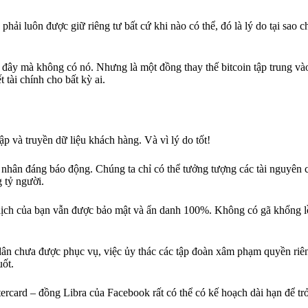
hải luôn được giữ riêng tư bất cứ khi nào có thể, đó là lý do tại sao ch
 ở đây mà không có nó. Nhưng là một đồng thay thế bitcoin tập trung và
 tài chính cho bất kỳ ai.
p và truyền dữ liệu khách hàng. Và vì lý do tốt!
á nhân đáng báo động. Chúng ta chỉ có thể tưởng tượng các tài nguyên c
 tỷ người.
ịch của bạn vẫn được bảo mật và ẩn danh 100%. Không có gã khổng lồ
dân chưa được phục vụ, việc ủy thác các tập đoàn xâm phạm quyền riên
uốt.
rcard – đồng Libra của Facebook rất có thể có kế hoạch dài hạn để tr