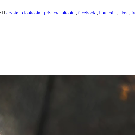
/
crypto
,
cloakcoin
,
privacy
,
altcoin
,
facebook
,
libracoin
,
libra
,
f