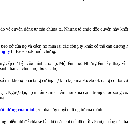
bảo vệ quyền riêng tư của chúng ta. Nhưng tổ chức độc quyền này khô
 béo bở của họ và cách họ mua lại các công ty khác có thể cản đường 
ông ty
bị Facebook nuốt chửng.
g cấp dữ liệu của mình cho họ. Một lần nữa! Nhưng lần này, thay vì t
inh thái tài chính nội bộ của họ.
t số mà không phải tăng cường sự kìm kẹp mà Facebook đang có đối với
bạn. Ngược lại, họ muốn xâm chiếm mọi khía cạnh trong cuộc sống của
huận.
gười dùng của mình
, vì phá hủy quyền riêng tư của mình.
g miễn phí để chia sẻ hầu hết các chi tiết điên rồ về cuộc sống của b