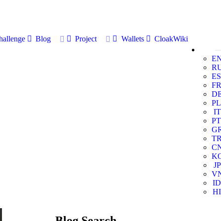
allenge
Blog
Project
Wallets
CloakWiki
E
R
ES
F
D
PL
IT
PT
G
T
C
K
JP
V
ID
HI
Blog Search