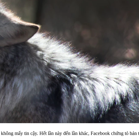
c không mấy tin cậy. Hết lần này đến lần khác, Facebook chứng tỏ bản 