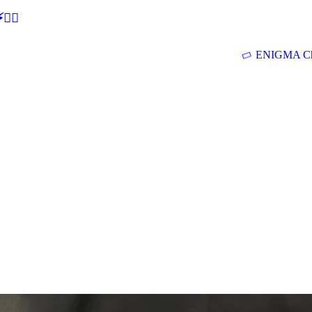
🕵‍♂
ENIGMA Ch