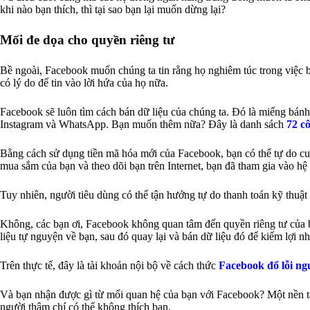
khi nào bạn thích, thì tại sao bạn lại muốn dừng lại?
Mối đe dọa cho quyền riêng tư
Bề ngoài, Facebook muốn chúng ta tin rằng họ nghiêm túc trong việc 
có lý do để tin vào lời hứa của họ nữa.
Facebook sẽ luôn tìm cách bán dữ liệu của chúng ta. Đó là miếng bánh
Instagram và WhatsApp. Bạn muốn thêm nữa? Đây là danh sách
72 c
Bằng cách sử dụng tiền mã hóa mới của Facebook, bạn có thể tự do cun
mua sắm của bạn và theo dõi bạn trên Internet, bạn đã tham gia vào hệ s
Tuy nhiên, người tiêu dùng có thể tận hưởng tự do thanh toán kỹ thuậ
Không, các bạn ơi, Facebook không quan tâm đến quyền riêng tư của 
liệu tự nguyện về bạn, sau đó quay lại và bán dữ liệu đó để kiếm lợi n
Trên thực tế, đây là tài khoản nội bộ về cách thức
Facebook đổ lỗi n
Và bạn nhận được gì từ mối quan hệ của bạn với Facebook? Một nền tản
người thậm chí có thể không thích bạn.