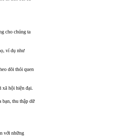
ng cho chúng ta
họ, ví dụ như
heo dõi thói quen
 xã hội hiện đại.
 bạn, thu thập dữ
ạn với những