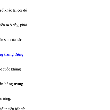
số khác lại coi đó
ễn ra ở đây, phải
ân sau của các
ng trung ương
ột cuộc khủng
gân hàng trung
ao túng.
ể in tiền bất cứ