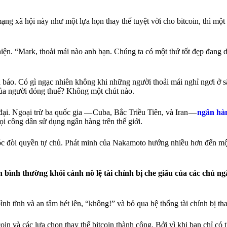
g xã hội này như một lựa họn thay thế tuyệt vời cho bitcoin, thì một 
n. “Mark, thoải mái nào anh bạn. Chúng ta có một thứ tốt đẹp đang di
 báo. Có gì ngạc nhiên không khi những người thoải mái nghỉ ngơi ở s
 của người đóng thuế? Không một chút nào.
 đại. Ngoại trừ ba quốc gia — Cuba, Bắc Triều Tiên, và Iran —
ngân hà
ọi công dân sử dụng ngân hàng trên thế giới.
 khóc đòi quyền tự chủ. Phát minh của Nakamoto hướng nhiều hơn đến m
bình thường khỏi cảnh nô lệ tài chính bị che giấu của các chủ n
nh tĩnh và an tâm hét lên, “không!” và bỏ qua hệ thống tài chính bị th
 và các lựa chọn thay thế bitcoin thành công. Bởi vì khi bạn chỉ có th