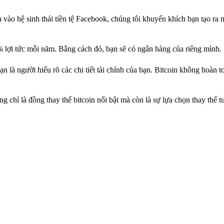
a vào hệ sinh thái tiền tệ Facebook, chúng tôi khuyến khích bạn tạo ra 
% lợi tức mỗi năm. Bằng cách đó, bạn sẽ có ngân hàng của riêng mình.
 là người hiểu rõ các chi tiết tài chính của bạn. Bitcoin không hoàn t
chỉ là đồng thay thế bitcoin nổi bật mà còn là sự lựa chọn thay thế t