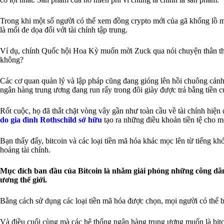
Trong khi một số người có thể xem đồng crypto mới của gã khổng lồ mạn
là mối đe dọa đối với tài chính tập trung.
Ví dụ, chính Quốc hội Hoa Kỳ muốn mời Zuck qua nói chuyện thân thiệ
không?
Các cơ quan quản lý và lập pháp cũng đang gióng lên hồi chuông cảnh
ngân hàng trung ương đang run rẩy trong đôi giày được trả bằng tiền
Rốt cuộc, họ đã thắt chặt vòng vây gần như toàn cầu về tài chính hiện
do gia đình Rothschild sở hữu
tạo ra những điều khoản tiền tệ cho m
Bạn thấy đấy, bitcoin và các loại tiền mã hóa khác mọc lên từ tiếng
hoảng tài chính.
Mục đích ban đầu của Bitcoin là nhằm giải phóng những công dân 
ương thế giới.
Bằng cách sử dụng các loại tiền mã hóa được chọn, mọi người có thể bì
Và điều cuối cùng mà các hệ thống ngân hàng trung ương muốn là bitcoin