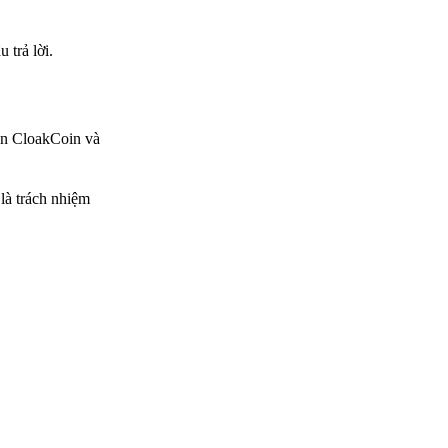
 trả lời.
 án CloakCoin và
là trách nhiệm