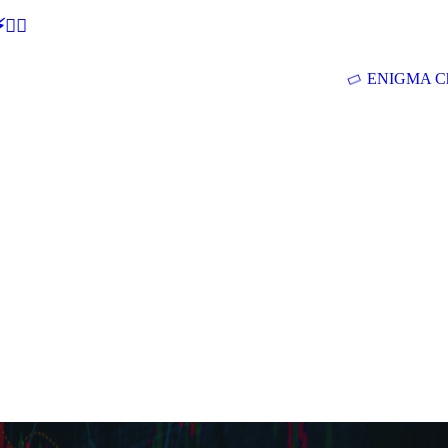
🕵‍♂
ENIGMA Ch