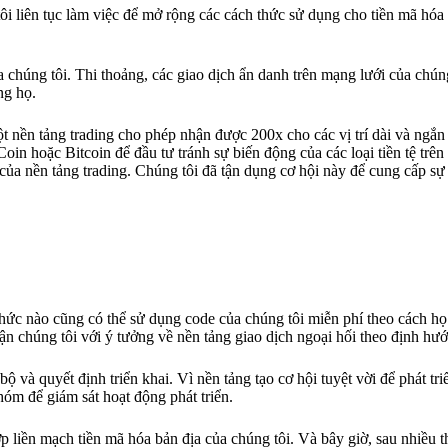
ôi liên tục làm việc để mở rộng các cách thức sử dụng cho tiền mã hóa
a chúng tôi. Thi thoảng, các giao dịch ẩn danh trên mạng lưới của chún
ng họ.
t nền tảng trading cho phép nhận được 200x cho các vị trí dài và ngắn 
oin hoặc Bitcoin để đầu tư tránh sự biến động của các loại tiền tệ trên
i của nền tảng trading. Chúng tôi đã tận dụng cơ hội này để cung cấp s
hức nào cũng có thể sử dụng code của chúng tôi miễn phí theo cách họ
cận chúng tôi với ý tưởng về nền tảng giao dịch ngoại hối theo định hư
bộ và quyết định triển khai. Vì nền tảng tạo cơ hội tuyệt vời để phát tri
óm để giám sát hoạt động phát triển.
liền mạch tiền mã hóa bản địa của chúng tôi. Và bây giờ, sau nhiều th