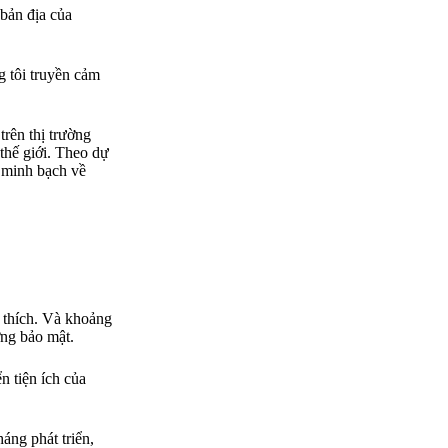
 bản địa của
g tôi truyền cảm
trên thị trường
 thế giới. Theo dự
ự minh bạch về
 thích. Và khoảng
ớng bảo mật.
ển tiện ích của
áng phát triển,