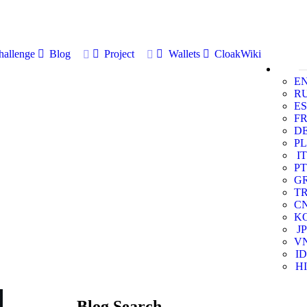
allenge
Blog
Project
Wallets
CloakWiki
E
R
ES
F
D
PL
IT
PT
G
T
C
K
JP
V
ID
HI
Blog Search