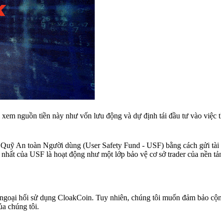
em nguồn tiền này như vốn lưu động và dự định tái đầu tư vào việc th
a Quỹ An toàn Người dùng (User Safety Fund - USF) bằng cách gửi tài 
 nhất của USF là hoạt động như một lớp bảo vệ cơ sở trader của nền tả
ch ngoại hối sử dụng CloakCoin. Tuy nhiên, chúng tôi muốn đảm bảo cộ
ủa chúng tôi.