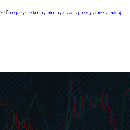
19
/
crypto
,
cloakcoin
,
bitcoin
,
altcoin
,
privacy
,
forex
,
trading