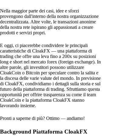
Nella maggior parte dei casi, idee e sforzi
provengono dall'interno della nostra organizzazione
decentralizzata. Altre volte, le transazioni anonime
della nostra rete ispirano gli appassionati a creare
prodotti e servizi propri.
E oggi, ci piacerebbe condividere le principali
caratteristiche di CloakFX — una piattaforma di
trading che offre una leva fino a 200x su posizioni
long e short nel mercato forex (foreign exchange). In
altre parole, gli investitori possono utilizzare
CloakCoin o Bitcoin per speculare contro la salita e
la discesa delle varie valute del mondo. In previsione
di CloakFX, condividiamo i dettagli sulla storia e sul
futuro della piattaforma di trading. Sfruttiamo questa
opportunità per offrire trasparenza su come il team
CloakCoin e la piattaforma CloakFX stanno
lavorando insieme.
Pronti a saperne di più? Ottimo — andiamo!
Background Piattaforma CloakFX