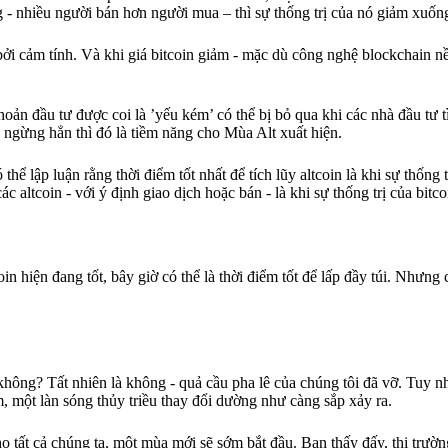
ờng - nhiều người bán hơn người mua – thì sự thống trị của nó giảm xuốn
bởi cảm tính. Và khi giá bitcoin giảm - mặc dù công nghệ blockchain nề
oản đầu tư được coi là ’yếu kém’ có thể bị bỏ qua khi các nhà đầu tư 
và ngừng hẳn thì đó là tiềm năng cho Mùa Alt xuất hiện.
hể lập luận rằng thời điểm tốt nhất để tích lũy altcoin là khi sự thống t
 altcoin - với ý định giao dịch hoặc bán - là khi sự thống trị của bitc
coin hiện đang tốt, bây giờ có thể là thời điểm tốt để lấp đầy túi. Nhưng 
 không? Tất nhiên là không - quả cầu pha lê của chúng tôi đã vỡ. Tuy n
m, một làn sóng thủy triều thay đổi dường như càng sắp xảy ra.
ho tất cả chúng ta, một mùa mới sẽ sớm bắt đầu. Bạn thấy đấy, thị trườ