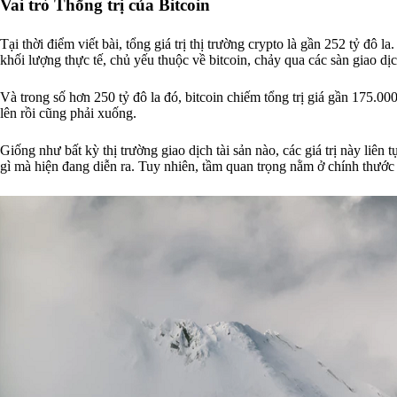
Vai trò Thống trị của Bitcoin
Tại thời điểm viết bài, tổng giá trị thị trường crypto là gần 252 tỷ đô la
khối lượng thực tế, chủ yếu thuộc về bitcoin, chảy qua các sàn giao d
Và trong số hơn 250 tỷ đô la đó, bitcoin chiếm tổng trị giá gần 175.0
lên rồi cũng phải xuống.
Giống như bất kỳ thị trường giao dịch tài sản nào, các giá trị này liê
gì mà hiện đang diễn ra. Tuy nhiên, tầm quan trọng nằm ở chính thước đ