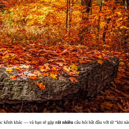
các kênh khác — và bạn sẽ gặp
rất nhiều
câu hỏi bắt đầu với từ “khi nà