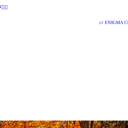
🕵‍♂
ENIGMA Ch