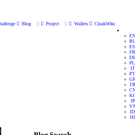
allenge
Blog
Project
Wallets
CloakWiki
E
R
ES
F
D
PL
IT
PT
G
T
C
K
JP
V
ID
HI
Blog Search