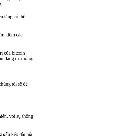
g.
n tảng có thể
tìm kiếm các
rị của bitcoin
oin đang đi xuống.
chúng tôi sẽ để
hiên, với sự thống
ng gấu kéo dài mà