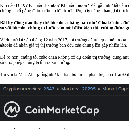
Khi nào DEX? Khi nào Lambo? Khi nào moon? Và, gần như tất cả mọi
chúng ta cố gắng đi tìm câu trả lời, trước tiên, hãy cùng nhau giải thích
Bất kỳ đồng nào thay thế bitcoin - chẳng hạn như CloakCoin - đượ
so với bitcoin, chúng ta bước vào một điều kiện thị trường được gọ
Ví dụ, trở lại vào tháng 12 năm 2017, thị trường đã trải qua một trong 
altcoin đã nhân giá trị thị trường ban đầu của chúng lên gấp nhiều lần.
Để rõ hơn, chúng tôi chắc chắn không cố dự đoán thị trường, cũng như
sử cho phép chúng ta tìm ra xu hướng.
Tin vui là Mùa Alt - giống như khí hậu bốn mùa phân biệt của Trái Đấ