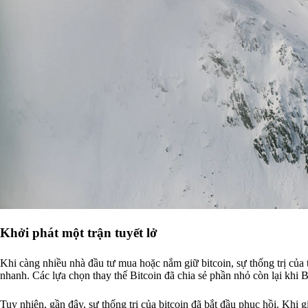
Khởi phát một trận tuyết lở
Khi càng nhiều nhà đầu tư mua hoặc nắm giữ bitcoin, sự thống trị của tà
nhanh. Các lựa chọn thay thế Bitcoin đã chia sẻ phần nhỏ còn lại khi 
Tuy nhiên, gần đây, sự thống trị của bitcoin đã bắt đầu phục hồi. Khi g