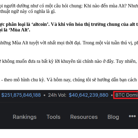
 người dường như có một câu hỏi chung: Khi nào đến mùa Alt? Nhưn
 thuật ngữ này có nghĩa là gì.
c phân loại là ‘altcoin’. Và khi vốn hóa thị trường chung của alt
i là ‘Mùa Alt’.
những Mùa Alt tuyệt vời nhất mọi thời đại. Trong một vài tuần thú vị, p
 không muốn đưa ra bất kỳ lời khuyên tài chính nào ở đây. Tuy nhiên, 
t - theo mô hình chu kỳ. Và hôm nay, chúng tôi sẽ hướng dẫn bạn cách 