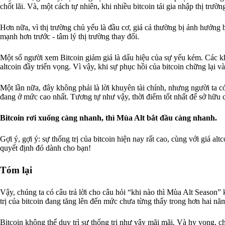
chốt lãi. Và, một cách tự nhiên, khi nhiều bitcoin tái gia nhập thị trư
Hơn nữa, vì thị trường chủ yếu là đầu cơ, giá cả thường bị ảnh hưởng 
mạnh hơn trước - tâm lý thị trường thay đổi.
Một số người xem Bitcoin giảm giá là dấu hiệu của sự yếu kém. Các kh
altcoin đầy triển vọng. Vì vậy, khi sự phục hồi của bitcoin chững lại 
Một lần nữa, đây không phải là lời khuyên tài chính, nhưng người ta có t
đang ở mức cao nhất. Tương tự như vậy, thời điểm tốt nhất để sở hữu các
Bitcoin rơi xuống càng nhanh, thì Mùa Alt bắt đầu càng nhanh.
Gợi ý, gợi ý: sự thống trị của bitcoin hiện nay rất cao, cùng với giá alt
quyết định đó dành cho bạn!
Tóm lại
Vậy, chúng ta có câu trả lời cho câu hỏi “khi nào thì Mùa Alt Season”
trị của bitcoin đang tăng lên đến mức chưa từng thấy trong hơn hai nă
Bitcoin không thể duy trì sự thống trị như vậy mãi mãi. Và hy vọng, c