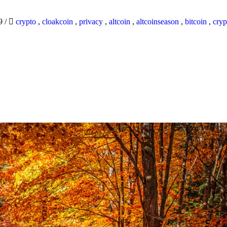
19
/
crypto
,
cloakcoin
,
privacy
,
altcoin
,
altcoinseason
,
bitcoin
,
cryp