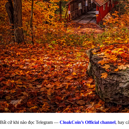
Bất cứ khi nào đọc Telegram —
CloakCoin’s Official channel
, hay 