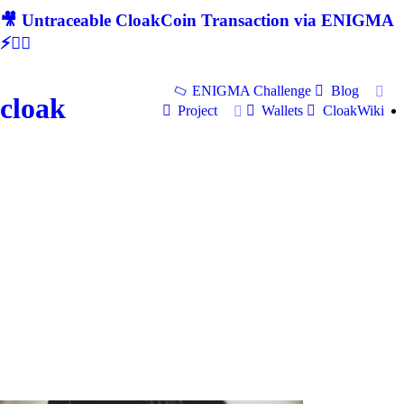
🎥 Untraceable CloakCoin Transaction via ENIGMA
⚡🕵‍♂
ENIGMA Challenge
Blog
cloak
Project
Wallets
CloakWiki