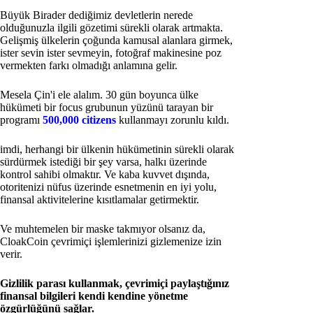
Büyük Birader dediğimiz devletlerin nerede
olduğunuzla ilgili gözetimi sürekli olarak artmakta.
Gelişmiş ülkelerin çoğunda kamusal alanlara girmek,
ister sevin ister sevmeyin, fotoğraf makinesine poz
vermekten farkı olmadığı anlamına gelir.
Mesela Çin'i ele alalım. 30 gün boyunca ülke
hükümeti bir focus grubunun yüzünü tarayan bir
programı
500,000 citizens
kullanmayı zorunlu kıldı.
imdi, herhangi bir ülkenin hükümetinin sürekli olarak
sürdürmek istediği bir şey varsa, halkı üzerinde
kontrol sahibi olmaktır. Ve kaba kuvvet dışında,
otoritenizi nüfus üzerinde esnetmenin en iyi yolu,
finansal aktivitelerine kısıtlamalar getirmektir.
Ve muhtemelen bir maske takmıyor olsanız da,
CloakCoin çevrimiçi işlemlerinizi gizlemenize izin
verir.
Gizlilik parası kullanmak, çevrimiçi paylaştığınız
finansal bilgileri kendi kendine yönetme
özgürlüğünü sağlar.