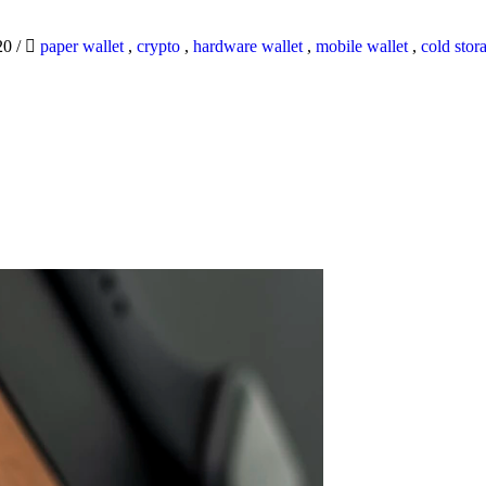
20
/
paper wallet
,
crypto
,
hardware wallet
,
mobile wallet
,
cold stor