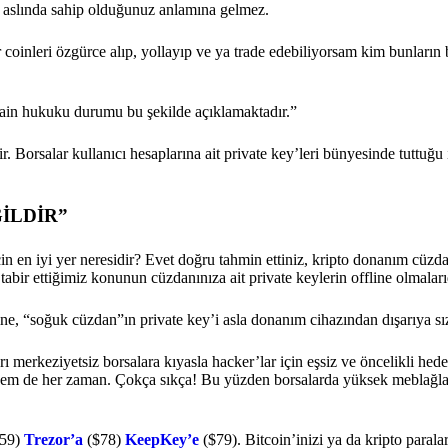
ara aslında sahip olduğunuz anlamına gelmez.
coinleri özgürce alıp, yollayıp ve ya trade edebiliyorsam kim bunların 
hain hukuku durumu bu şekilde açıklamaktadır.”
ir. Borsalar kullanıcı hesaplarına ait private key’leri bünyesinde tuttuğ
ĞİLDİR”
için en iyi yer neresidir? Evet doğru tahmin ettiniz, kripto donanım cüz
abir ettiğimiz konunun cüzdanınıza ait private keylerin offline olmaları
ksine, “soğuk cüzdan”ın private key’i asla donanım cihazından dışarıya 
rı merkeziyetsiz borsalara kıyasla hacker’lar için eşsiz ve öncelikli hedef
 Hem de her zaman. Çokça sıkça! Bu yüzden borsalarda yüksek meblağla
59)
Trezor’a
($78)
KeepKey’e
($79). Bitcoin’inizi ya da kripto parala