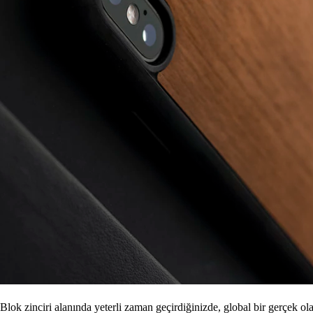
Blok zinciri alanında yeterli zaman geçirdiğinizde, global bir gerçek ola