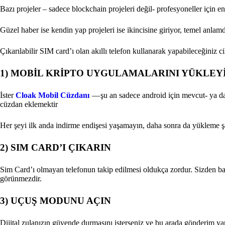
Bazı projeler – sadece blockchain projeleri değil- profesyoneller için en i
Güzel haber ise kendin yap projeleri ise ikincisine giriyor, temel anlam
Çıkarılabilir SIM card’ı olan akıllı telefon kullanarak yapabileceğiniz ci
1) MOBİL KRİPTO UYGULAMALARINI YÜKLEY
İster
Cloak Mobil Cüzdanı
— şu an sadece android için mevcut- ya da
cüzdan eklemektir
Her şeyi ilk anda indirme endişesi yaşamayın, daha sonra da yükleme şa
2) SIM CARD’I ÇIKARIN
Sim Card’ı olmayan telefonun takip edilmesi oldukça zordur. Sizden b
görünmezdir.
3) UÇUŞ MODUNU AÇIN
Dijital zulanızın güvende durmasını isterseniz ve bu arada gönderim 