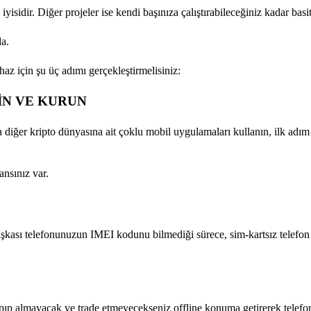
yisidir. Diğer projeler ise kendi başınıza çalıştırabileceğiniz kadar basitt
da.
haz için şu üç adımı gerçekleştirmelisiniz:
İN VE KURUN
 diğer kripto dünyasına ait çoklu mobil uygulamaları kullanın, ilk adı
nsınız var.
aşkası telefonunuzun IMEI kodunu bilmediği sürece, sim-kartsız telefo
yapıp almayacak ve trade etmeyecekseniz offline konuma getirerek tele