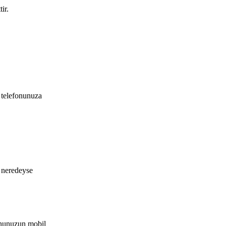
ir.
m telefonunuza
n neredeyse
fonunuzun mobil