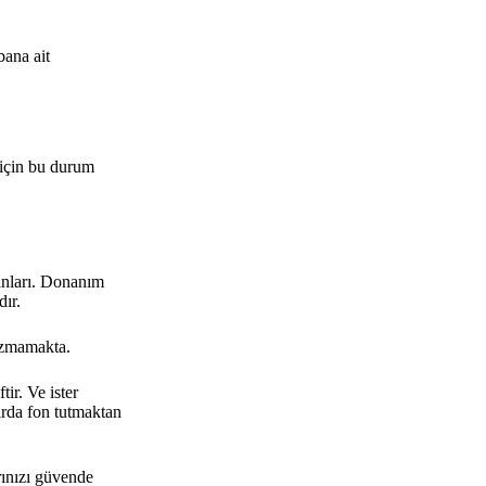
bana ait
u için bu durum
danları. Donanım
dır.
sızmamakta.
tir. Ve ister
rda fon tutmaktan
rınızı güvende