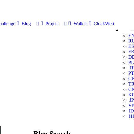
allenge
Blog
Project
Wallets
CloakWiki
E
R
ES
F
D
PL
IT
PT
G
T
C
K
JP
V
ID
HI
Blog Search