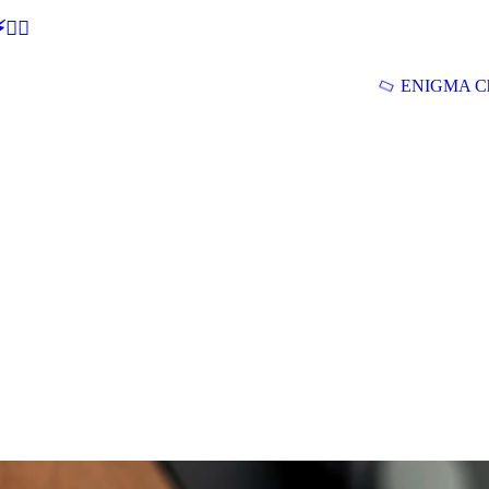
🕵‍♂
ENIGMA Ch