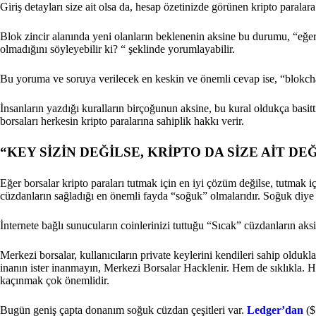
Giriş detayları size ait olsa da, hesap özetinizde görünen kripto paral
Blok zincir alanında yeni olanların beklenenin aksine bu durumu, “eğer 
olmadığını söyleyebilir ki? “ şeklinde yorumlayabilir.
Bu yoruma ve soruya verilecek en keskin ve önemli cevap ise, “blokc
İnsanların yazdığı kuralların birçoğunun aksine, bu kural oldukça basitt
borsaları herkesin kripto paralarına sahiplik hakkı verir.
“KEY SİZİN DEĞİLSE, KRİPTO DA SİZE AİT DE
Eğer borsalar kripto paraları tutmak için en iyi çözüm değilse, tutmak 
cüzdanların sağladığı en önemli fayda “soğuk” olmalarıdır. Soğuk diye t
İnternete bağlı sunucuların coinlerinizi tuttuğu “Sıcak” cüzdanların a
Merkezi borsalar, kullanıcıların private keylerini kendileri sahip oldukla
inanın ister inanmayın, Merkezi Borsalar Hacklenir. Hem de sıklıkla.
kaçınmak çok önemlidir.
Bugün geniş çapta donanım soğuk cüzdan çeşitleri var.
Ledger’dan
($