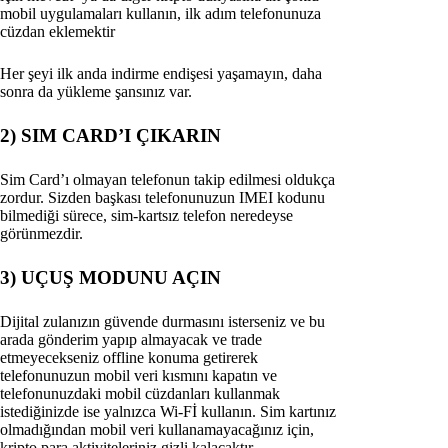
mobil uygulamaları kullanın, ilk adım telefonunuza
cüzdan eklemektir
Her şeyi ilk anda indirme endişesi yaşamayın, daha
sonra da yükleme şansınız var.
2) SIM CARD’I ÇIKARIN
Sim Card’ı olmayan telefonun takip edilmesi oldukça
zordur. Sizden başkası telefonunuzun IMEI kodunu
bilmediği sürece, sim-kartsız telefon neredeyse
görünmezdir.
3) UÇUŞ MODUNU AÇIN
Dijital zulanızın güvende durmasını isterseniz ve bu
arada gönderim yapıp almayacak ve trade
etmeyecekseniz offline konuma getirerek
telefonunuzun mobil veri kısmını kapatın ve
telefonunuzdaki mobil cüzdanları kullanmak
istediğinizde ise yalnızca Wi-Fİ kullanın. Sim kartınız
olmadığından mobil veri kullanamayacağınız için,
kripto para aktiviteleriniz gizli kalacaktır.