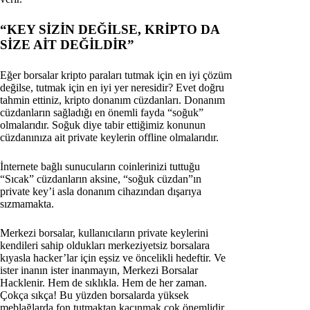
“KEY SİZİN DEĞİLSE, KRİPTO DA
SİZE AİT DEĞİLDİR”
Eğer borsalar kripto paraları tutmak için en iyi çözüm
değilse, tutmak için en iyi yer neresidir? Evet doğru
tahmin ettiniz, kripto donanım cüzdanları. Donanım
cüzdanların sağladığı en önemli fayda “soğuk”
olmalarıdır. Soğuk diye tabir ettiğimiz konunun
cüzdanınıza ait private keylerin offline olmalarıdır.
İnternete bağlı sunucuların coinlerinizi tuttuğu
“Sıcak” cüzdanların aksine, “soğuk cüzdan”ın
private key’i asla donanım cihazından dışarıya
sızmamakta.
Merkezi borsalar, kullanıcıların private keylerini
kendileri sahip oldukları merkeziyetsiz borsalara
kıyasla hacker’lar için eşsiz ve öncelikli hedeftir. Ve
ister inanın ister inanmayın, Merkezi Borsalar
Hacklenir. Hem de sıklıkla. Hem de her zaman.
Çokça sıkça! Bu yüzden borsalarda yüksek
meblağlarda fon tutmaktan kaçınmak çok önemlidir.