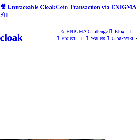
🎥 Untraceable CloakCoin Transaction via ENIGMA
⚡🕵‍♂
ENIGMA Challenge
Blog
cloak
Project
Wallets
CloakWiki