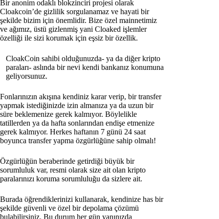
Bir anonim odaklı blokzinciri projesi olarak
Cloakcoin’de gizlilik sorgulanamaz ve hayati bir
şekilde bizim için önemlidir. Bize özel mainnetimiz
ve ağımız, üstü gizlenmiş yani Cloaked işlemler
özelliği ile sizi korumak için eşsiz bir özellik.
CloakCoin sahibi olduğunuzda- ya da diğer kripto
paraları- aslında bir nevi kendi bankanız konumuna
geliyorsunuz.
Fonlarınızın akışına kendiniz karar verip, bir transfer
yapmak istediğinizde izin almanıza ya da uzun bir
süre beklemenize gerek kalmıyor. Böylelikle
tatillerden ya da hafta sonlarından endişe etmenize
gerek kalmıyor. Herkes haftanın 7 günü 24 saat
boyunca transfer yapma özgürlüğüne sahip olmalı!
Özgürlüğün beraberinde getirdiği büyük bir
sorumluluk var, resmi olarak size ait olan kripto
paralarınızı koruma sorumluluğu da sizlere ait.
Burada öğrendiklerinizi kullanarak, kendinize has bir
şekilde güvenli ve özel bir depolama çözümü
bulabilirsiniz. Bu durum her gün yanınızda