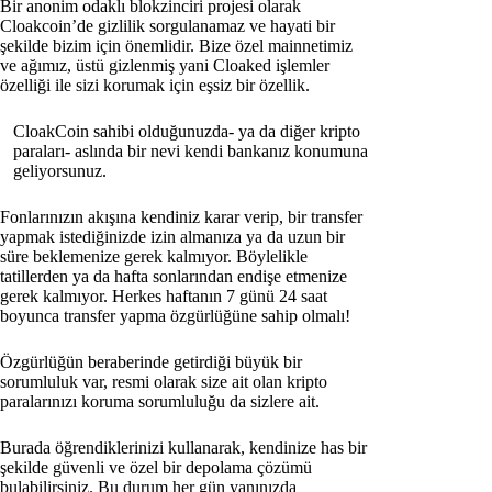
Bir anonim odaklı blokzinciri projesi olarak
Cloakcoin’de gizlilik sorgulanamaz ve hayati bir
şekilde bizim için önemlidir. Bize özel mainnetimiz
ve ağımız, üstü gizlenmiş yani Cloaked işlemler
özelliği ile sizi korumak için eşsiz bir özellik.
CloakCoin sahibi olduğunuzda- ya da diğer kripto
paraları- aslında bir nevi kendi bankanız konumuna
geliyorsunuz.
Fonlarınızın akışına kendiniz karar verip, bir transfer
yapmak istediğinizde izin almanıza ya da uzun bir
süre beklemenize gerek kalmıyor. Böylelikle
tatillerden ya da hafta sonlarından endişe etmenize
gerek kalmıyor. Herkes haftanın 7 günü 24 saat
boyunca transfer yapma özgürlüğüne sahip olmalı!
Özgürlüğün beraberinde getirdiği büyük bir
sorumluluk var, resmi olarak size ait olan kripto
paralarınızı koruma sorumluluğu da sizlere ait.
Burada öğrendiklerinizi kullanarak, kendinize has bir
şekilde güvenli ve özel bir depolama çözümü
bulabilirsiniz. Bu durum her gün yanınızda