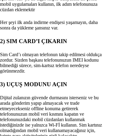
mobil uygulamaları kullanın, ilk adım telefonunuza
cüzdan eklemektir
Her şeyi ilk anda indirme endişesi yaşamayın, daha
sonra da yükleme şansınız var.
2) SIM CARD’I ÇIKARIN
Sim Card’ı olmayan telefonun takip edilmesi oldukça
zordur. Sizden başkası telefonunuzun IMEI kodunu
bilmediği sürece, sim-kartsız telefon neredeyse
görünmezdir.
3) UÇUŞ MODUNU AÇIN
Dijital zulanızın güvende durmasını isterseniz ve bu
arada gönderim yapıp almayacak ve trade
etmeyecekseniz offline konuma getirerek
telefonunuzun mobil veri kısmını kapatın ve
telefonunuzdaki mobil cüzdanları kullanmak
istediğinizde ise yalnızca Wi-Fİ kullanın. Sim kartınız
olmadığından mobil veri kullanamayacağınız için,
kripto para aktiviteleriniz gizli kalacaktır.