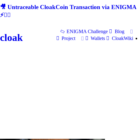
🎥 Untraceable CloakCoin Transaction via ENIGMA
⚡🕵‍♂
ENIGMA Challenge
Blog
cloak
Project
Wallets
CloakWiki