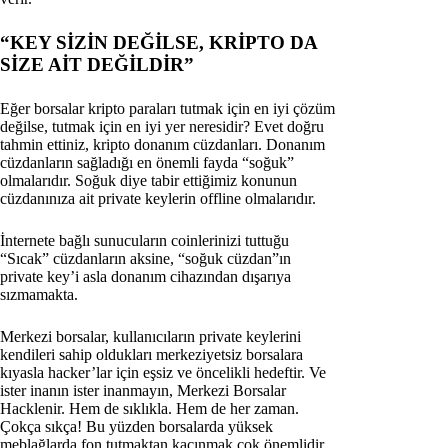
“KEY SİZİN DEĞİLSE, KRİPTO DA
SİZE AİT DEĞİLDİR”
Eğer borsalar kripto paraları tutmak için en iyi çözüm
değilse, tutmak için en iyi yer neresidir? Evet doğru
tahmin ettiniz, kripto donanım cüzdanları. Donanım
cüzdanların sağladığı en önemli fayda “soğuk”
olmalarıdır. Soğuk diye tabir ettiğimiz konunun
cüzdanınıza ait private keylerin offline olmalarıdır.
İnternete bağlı sunucuların coinlerinizi tuttuğu
“Sıcak” cüzdanların aksine, “soğuk cüzdan”ın
private key’i asla donanım cihazından dışarıya
sızmamakta.
Merkezi borsalar, kullanıcıların private keylerini
kendileri sahip oldukları merkeziyetsiz borsalara
kıyasla hacker’lar için eşsiz ve öncelikli hedeftir. Ve
ister inanın ister inanmayın, Merkezi Borsalar
Hacklenir. Hem de sıklıkla. Hem de her zaman.
Çokça sıkça! Bu yüzden borsalarda yüksek
meblağlarda fon tutmaktan kaçınmak çok önemlidir.