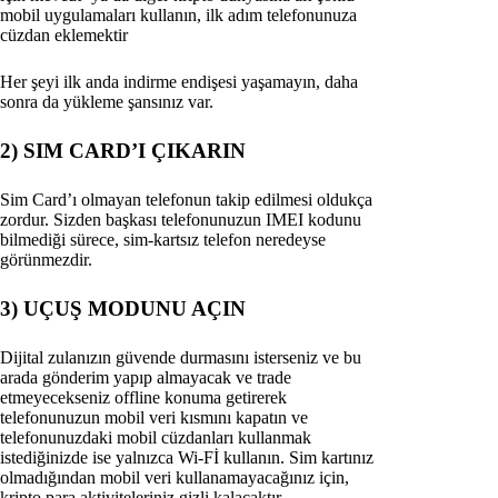
mobil uygulamaları kullanın, ilk adım telefonunuza
cüzdan eklemektir
Her şeyi ilk anda indirme endişesi yaşamayın, daha
sonra da yükleme şansınız var.
2) SIM CARD’I ÇIKARIN
Sim Card’ı olmayan telefonun takip edilmesi oldukça
zordur. Sizden başkası telefonunuzun IMEI kodunu
bilmediği sürece, sim-kartsız telefon neredeyse
görünmezdir.
3) UÇUŞ MODUNU AÇIN
Dijital zulanızın güvende durmasını isterseniz ve bu
arada gönderim yapıp almayacak ve trade
etmeyecekseniz offline konuma getirerek
telefonunuzun mobil veri kısmını kapatın ve
telefonunuzdaki mobil cüzdanları kullanmak
istediğinizde ise yalnızca Wi-Fİ kullanın. Sim kartınız
olmadığından mobil veri kullanamayacağınız için,
kripto para aktiviteleriniz gizli kalacaktır.