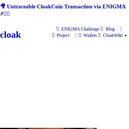
🎥 Untraceable CloakCoin Transaction via ENIGMA
⚡🕵‍♂
ENIGMA Challenge
Blog
cloak
Project
Wallets
CloakWiki