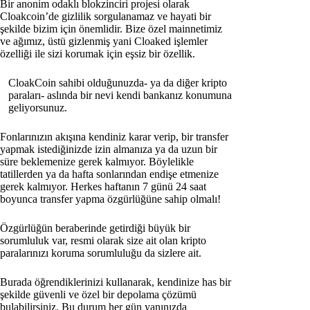
Bir anonim odaklı blokzinciri projesi olarak
Cloakcoin’de gizlilik sorgulanamaz ve hayati bir
şekilde bizim için önemlidir. Bize özel mainnetimiz
ve ağımız, üstü gizlenmiş yani Cloaked işlemler
özelliği ile sizi korumak için eşsiz bir özellik.
CloakCoin sahibi olduğunuzda- ya da diğer kripto
paraları- aslında bir nevi kendi bankanız konumuna
geliyorsunuz.
Fonlarınızın akışına kendiniz karar verip, bir transfer
yapmak istediğinizde izin almanıza ya da uzun bir
süre beklemenize gerek kalmıyor. Böylelikle
tatillerden ya da hafta sonlarından endişe etmenize
gerek kalmıyor. Herkes haftanın 7 günü 24 saat
boyunca transfer yapma özgürlüğüne sahip olmalı!
Özgürlüğün beraberinde getirdiği büyük bir
sorumluluk var, resmi olarak size ait olan kripto
paralarınızı koruma sorumluluğu da sizlere ait.
Burada öğrendiklerinizi kullanarak, kendinize has bir
şekilde güvenli ve özel bir depolama çözümü
bulabilirsiniz. Bu durum her gün yanınızda