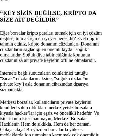
“KEY SİZİN DEĞİLSE, KRİPTO DA
SİZE AİT DEĞİLDİR”
Eğer borsalar kripto paraları tutmak için en iyi çözüm
değilse, tutmak için en iyi yer neresidir? Evet doğru
tahmin ettiniz, kripto donanım cüzdanları. Donanım
cüzdanların sağladığı en önemli fayda “soğuk”
olmalarıdır. Soğuk diye tabir ettiğimiz konunun
cüzdanınıza ait private keylerin offline olmalarıdır.
İnternete bağlı sunucuların coinlerinizi tuttuğu
“Sıcak” cüzdanların aksine, “soğuk cüzdan”ın
private key’i asla donanım cihazından dışarıya
sızmamakta.
Merkezi borsalar, kullanıcıların private keylerini
kendileri sahip oldukları merkeziyetsiz borsalara
kıyasla hacker’lar için eşsiz ve öncelikli hedeftir. Ve
ister inanın ister inanmayın, Merkezi Borsalar
Hacklenir. Hem de sıklıkla. Hem de her zaman.
Çokça sıkça! Bu yüzden borsalarda yüksek
meblağlarda fon tutmaktan kaçınmak çok önemlidir.