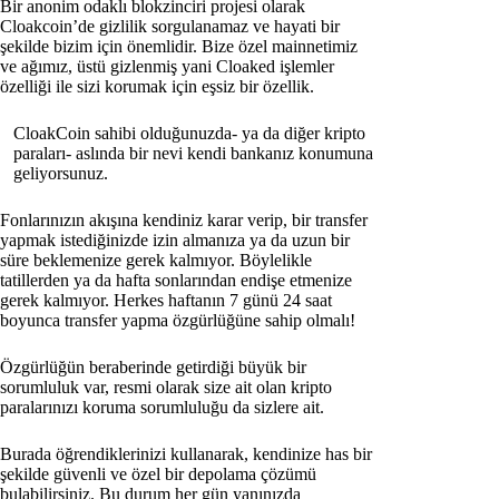
Bir anonim odaklı blokzinciri projesi olarak
Cloakcoin’de gizlilik sorgulanamaz ve hayati bir
şekilde bizim için önemlidir. Bize özel mainnetimiz
ve ağımız, üstü gizlenmiş yani Cloaked işlemler
özelliği ile sizi korumak için eşsiz bir özellik.
CloakCoin sahibi olduğunuzda- ya da diğer kripto
paraları- aslında bir nevi kendi bankanız konumuna
geliyorsunuz.
Fonlarınızın akışına kendiniz karar verip, bir transfer
yapmak istediğinizde izin almanıza ya da uzun bir
süre beklemenize gerek kalmıyor. Böylelikle
tatillerden ya da hafta sonlarından endişe etmenize
gerek kalmıyor. Herkes haftanın 7 günü 24 saat
boyunca transfer yapma özgürlüğüne sahip olmalı!
Özgürlüğün beraberinde getirdiği büyük bir
sorumluluk var, resmi olarak size ait olan kripto
paralarınızı koruma sorumluluğu da sizlere ait.
Burada öğrendiklerinizi kullanarak, kendinize has bir
şekilde güvenli ve özel bir depolama çözümü
bulabilirsiniz. Bu durum her gün yanınızda