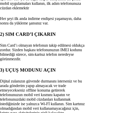
mobil uygulamaları kullanın, ilk adım telefonunuza
cüzdan eklemektir
Her şeyi ilk anda indirme endişesi yaşamayın, daha
sonra da yükleme şansınız var.
2) SIM CARD’I ÇIKARIN
Sim Card’ı olmayan telefonun takip edilmesi oldukça
zordur. Sizden başkası telefonunuzun IMEI kodunu
bilmediği sürece, sim-kartsız telefon neredeyse
görünmezdir.
3) UÇUŞ MODUNU AÇIN
Dijital zulanızın güvende durmasını isterseniz ve bu
arada gönderim yapıp almayacak ve trade
etmeyecekseniz offline konuma getirerek
telefonunuzun mobil veri kısmını kapatın ve
telefonunuzdaki mobil cüzdanları kullanmak
istediğinizde ise yalnızca Wi-Fİ kullanın. Sim kartınız
olmadığından mobil veri kullanamayacağınız için,
kripto para aktiviteleriniz gizli kalacaktır.