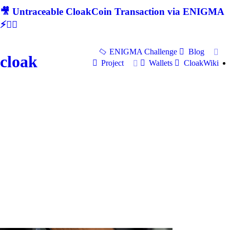
🎥 Untraceable CloakCoin Transaction via ENIGMA
⚡🕵‍♂
ENIGMA Challenge
Blog
cloak
Project
Wallets
CloakWiki