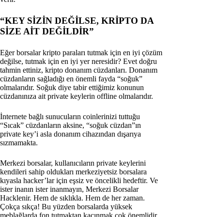
“KEY SİZİN DEĞİLSE, KRİPTO DA
SİZE AİT DEĞİLDİR”
Eğer borsalar kripto paraları tutmak için en iyi çözüm
değilse, tutmak için en iyi yer neresidir? Evet doğru
tahmin ettiniz, kripto donanım cüzdanları. Donanım
cüzdanların sağladığı en önemli fayda “soğuk”
olmalarıdır. Soğuk diye tabir ettiğimiz konunun
cüzdanınıza ait private keylerin offline olmalarıdır.
İnternete bağlı sunucuların coinlerinizi tuttuğu
“Sıcak” cüzdanların aksine, “soğuk cüzdan”ın
private key’i asla donanım cihazından dışarıya
sızmamakta.
Merkezi borsalar, kullanıcıların private keylerini
kendileri sahip oldukları merkeziyetsiz borsalara
kıyasla hacker’lar için eşsiz ve öncelikli hedeftir. Ve
ister inanın ister inanmayın, Merkezi Borsalar
Hacklenir. Hem de sıklıkla. Hem de her zaman.
Çokça sıkça! Bu yüzden borsalarda yüksek
meblağlarda fon tutmaktan kaçınmak çok önemlidir.