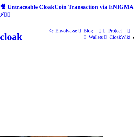
🎥 Untraceable CloakCoin Transaction via ENIGMA
⚡🕵‍♂
Envolva-se
Blog
Project
cloak
Wallets
CloakWiki