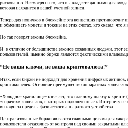
рискованно. Несмотря на то, что вы владеете данными для вход
которая находится в вашей учетной записи.
Теперь для новичков в блокчейне эта концепция противоречит и
и обменивать монеты и токены на этих счетах, кто сказал, что я
Но так говорят законы блокчейна.
И, в отличие от большинства законов созданных людьми, этот з
пользователей, именно биржи являются фактическими владельц
“Не ваши ключи, не ваша криптовалюта!”
Итак, если биржи не подходят для хранения цифровых активов, к
криптокошелек. Основное преимущество аппаратных кошельков з
«Холодное хранилище» означает, что главному шлюзу к крипте 
«горячих» кошельков, в которых подключенные к Интернету сер
выходят за пределы физического аппаратного устройства.
Централизованные биржи являются главными целями для хакеров
пользователи отказались от контроля над своими закрытыми кл