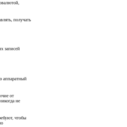
товалютой,
влять, получать
ых записей
то аппаратный
ичие от
никогда не
ребуют, чтобы
но