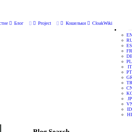
стие
Блог
Project
Кошельки
CloakWiki
E
R
ES
F
D
PL
IT
PT
G
T
C
K
JP
V
ID
HI
Blog Search