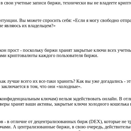
а в свои учетные записи биржи, технически вы не владеете крип
нтуиции. Вы можете спросить себя: «Если я могу свободно отпра
 не являюсь их владельцем?»
акон прост - поскольку биржи хранят закрытые ключи всех учетн
ами криптовалюты каждого пользователя биржи.
ак лучше всего их все-таки хранить? Как вы уже догадались - э
аключается в том, что они «холодные».
(конфиденциальным ключам) нельзя задействовать онлайн. В отл
веры хранят ваши активы, закрытые ключи холодного кошелька 
 - в отличие от децентрализованных бирж (DEX), которые не т
ючами. А централизованные биржи, в свою очередь, действитель