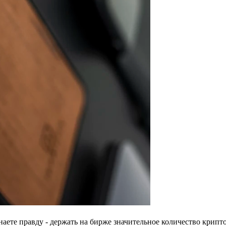
знаете правду - держать на бирже значительное количество крип