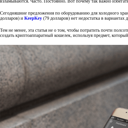
взламываются. Часто. Постоянно. Вот почему так важно избегат
Сегодняшние предложения по оборудованию для холодного хран
долларов) и
KeepKey
(79 долларов) нет недостатка в вариантах 
Тем не менее, эта статья не о том, чтобы потратить почти полсо
создать криптоаппаратный кошелек, используя предмет, который