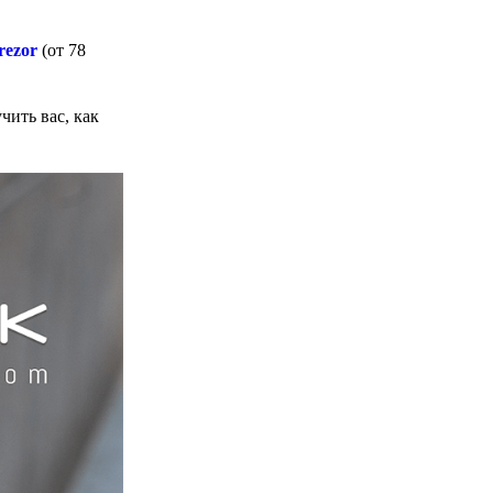
rezor
(от 78
чить вас, как