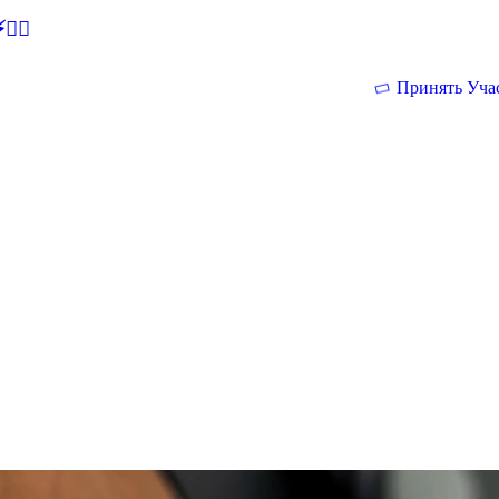
🕵‍♂
Принять Уча