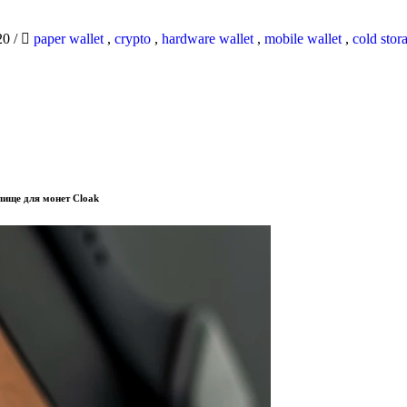
20
/
paper wallet
,
crypto
,
hardware wallet
,
mobile wallet
,
cold stor
лище для монет Cloak