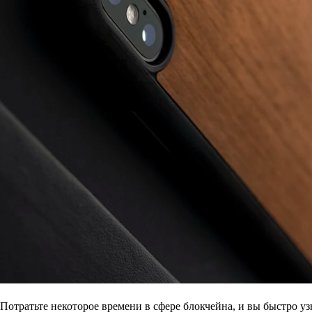
Потратьте некоторое времени в сфере блокчейна, и вы быстро у