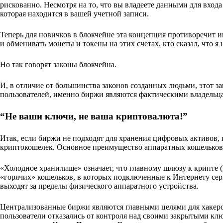
рискованно. Несмотря на то, что вы владеете данными для вход
которая находится в вашей учетной записи.
Теперь для новичков в блокчейне эта концепция противоречит и
и обменивать монеты и токены на этих счетах, кто сказал, что я
Но так говорят законы блокчейна.
И, в отличие от большинства законов созданных людьми, этот з
пользователей, именно биржи являются фактическими владельц
“Не ваши ключи, не ваша криптовалюта!”
Итак, если биржи не подходят для хранения цифровых активов, к
криптокошелек. Основное преимущество аппаратных кошельков з
«Холодное хранилище» означает, что главному шлюзу к крипте 
«горячих» кошельков, в которых подключенные к Интернету сер
выходят за пределы физического аппаратного устройства.
Централизованные биржи являются главными целями для хакеров
пользователи отказались от контроля над своими закрытыми кл