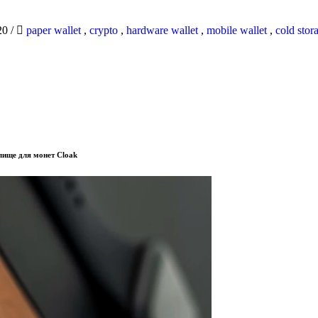
20
/
paper wallet
,
crypto
,
hardware wallet
,
mobile wallet
,
cold stor
лище для монет Cloak