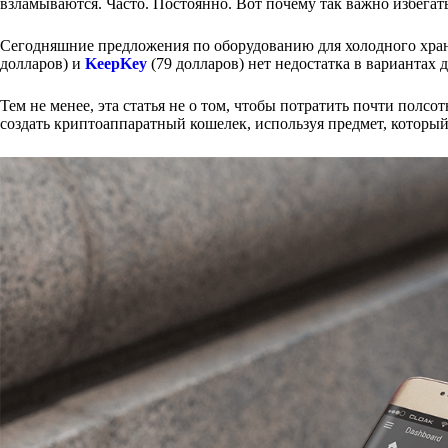
взламываются. Часто. Постоянно. Вот почему так важно избегат
Сегодняшние предложения по оборудованию для холодного хран
долларов) и
KeepKey
(79 долларов) нет недостатка в вариантах 
Тем не менее, эта статья не о том, чтобы потратить почти полсо
создать криптоаппаратный кошелек, используя предмет, который