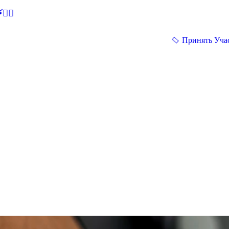
🕵‍♂
Принять Уча