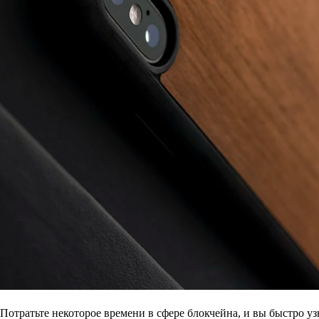
Потратьте некоторое времени в сфере блокчейна, и вы быстро у