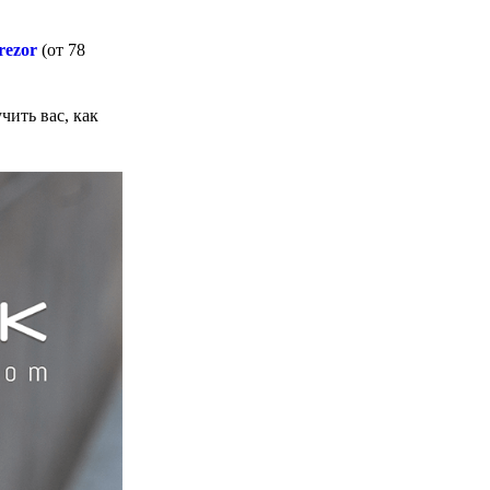
rezor
(от 78
чить вас, как