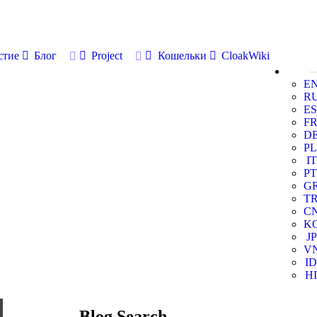
стие
Блог
Project
Кошельки
CloakWiki
E
R
ES
F
D
PL
IT
PT
G
T
C
K
JP
V
ID
HI
Blog Search