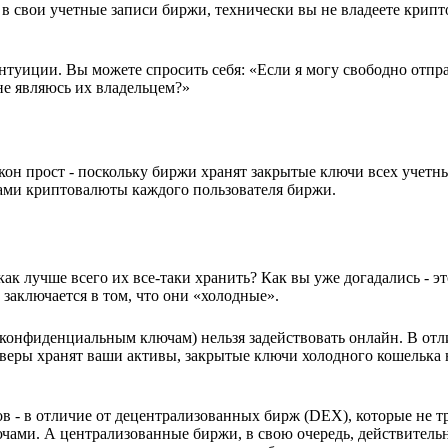
а в свои учетные записи биржи, технически вы не владеете крип
нтуиции. Вы можете спросить себя: «Если я могу свободно отпра
 не являюсь их владельцем?»
акон прост - поскольку биржи хранят закрытые ключи всех учетн
ами криптовалюты каждого пользователя биржи.
ак лучше всего их все-таки хранить? Как вы уже догадались - э
аключается в том, что они «холодные».
(конфиденциальным ключам) нельзя задействовать онлайн. В отл
веры хранят ваши активы, закрытые ключи холодного кошелька 
 - в отличие от децентрализованных бирж (DEX), которые не т
ючами. А централизованные биржи, в свою очередь, действитель