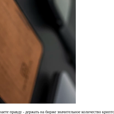
знаете правду - держать на бирже значительное количество крип