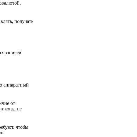
товалютой,
влять, получать
ых записей
то аппаратный
ичие от
никогда не
ребуют, чтобы
но