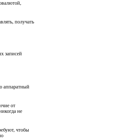
товалютой,
влять, получать
ых записей
то аппаратный
ичие от
никогда не
ребуют, чтобы
но