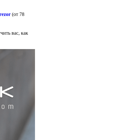
rezor
(от 78
чить вас, как