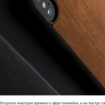
Потратьте некоторое времени в сфере блокчейна, и вы быстро у