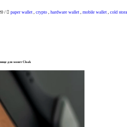
20
/
paper wallet
,
crypto
,
hardware wallet
,
mobile wallet
,
cold stor
лище для монет Cloak