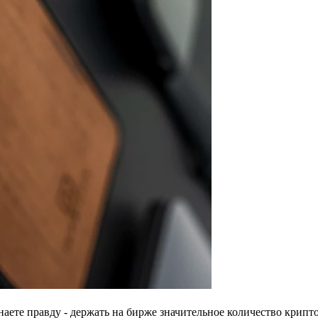
знаете правду - держать на бирже значительное количество крип