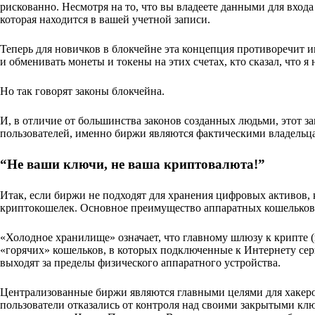
рискованно. Несмотря на то, что вы владеете данными для вход
которая находится в вашей учетной записи.
Теперь для новичков в блокчейне эта концепция противоречит и
и обменивать монеты и токены на этих счетах, кто сказал, что я
Но так говорят законы блокчейна.
И, в отличие от большинства законов созданных людьми, этот з
пользователей, именно биржи являются фактическими владельц
“Не ваши ключи, не ваша криптовалюта!”
Итак, если биржи не подходят для хранения цифровых активов, к
криптокошелек. Основное преимущество аппаратных кошельков з
«Холодное хранилище» означает, что главному шлюзу к крипте 
«горячих» кошельков, в которых подключенные к Интернету сер
выходят за пределы физического аппаратного устройства.
Централизованные биржи являются главными целями для хакеров
пользователи отказались от контроля над своими закрытыми кл