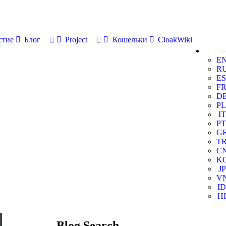
стие
Блог
Project
Кошельки
CloakWiki
E
R
ES
F
D
PL
IT
PT
G
T
C
K
JP
V
ID
HI
Blog Search