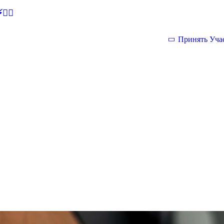
🕵‍♂
Принять Уча