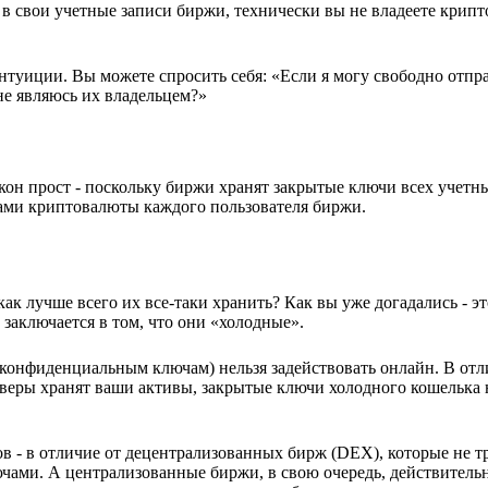
а в свои учетные записи биржи, технически вы не владеете крип
нтуиции. Вы можете спросить себя: «Если я могу свободно отпра
 не являюсь их владельцем?»
акон прост - поскольку биржи хранят закрытые ключи всех учетн
ами криптовалюты каждого пользователя биржи.
ак лучше всего их все-таки хранить? Как вы уже догадались - э
аключается в том, что они «холодные».
(конфиденциальным ключам) нельзя задействовать онлайн. В отл
веры хранят ваши активы, закрытые ключи холодного кошелька 
 - в отличие от децентрализованных бирж (DEX), которые не т
ючами. А централизованные биржи, в свою очередь, действитель