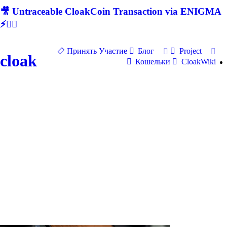
🎥 Untraceable CloakCoin Transaction via ENIGMA
⚡🕵‍♂
Принять Участие
Блог
Project
cloak
Кошельки
CloakWiki