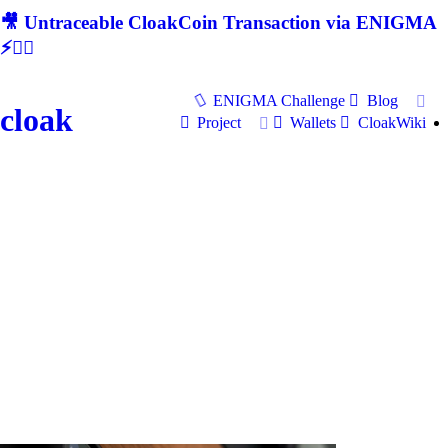
🎥 Untraceable CloakCoin Transaction via ENIGMA
⚡🕵‍♂
ENIGMA Challenge
Blog
cloak
Project
Wallets
CloakWiki