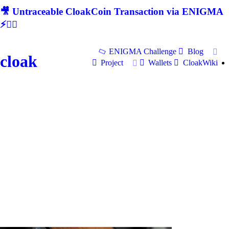
🎥 Untraceable CloakCoin Transaction via ENIGMA
⚡🕵‍♂
ENIGMA Challenge
Blog
cloak
Project
Wallets
CloakWiki