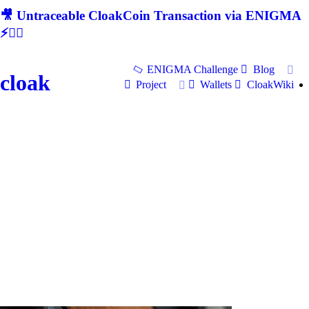
🎥 Untraceable CloakCoin Transaction via ENIGMA
⚡🕵‍♂
ENIGMA Challenge
Blog
cloak
Project
Wallets
CloakWiki