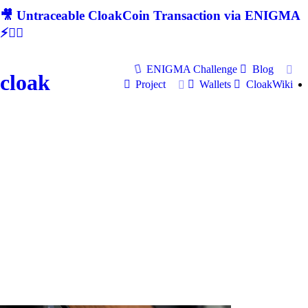
🎥 Untraceable CloakCoin Transaction via ENIGMA
⚡🕵‍♂
ENIGMA Challenge
Blog
cloak
Project
Wallets
CloakWiki