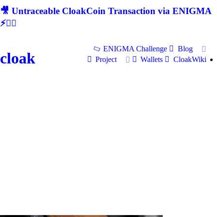
🎥 Untraceable CloakCoin Transaction via ENIGMA
⚡🕵‍♂
ENIGMA Challenge
Blog
cloak
Project
Wallets
CloakWiki