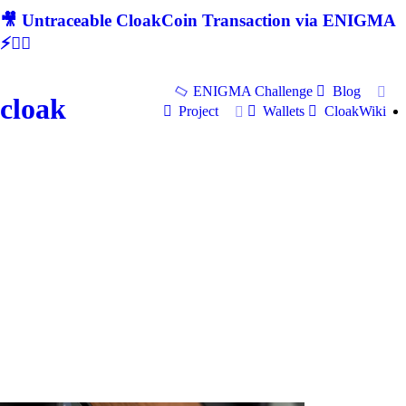
🎥 Untraceable CloakCoin Transaction via ENIGMA
⚡🕵‍♂
ENIGMA Challenge
Blog
cloak
Project
Wallets
CloakWiki