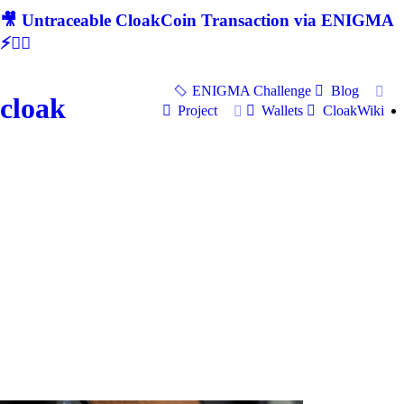
🎥 Untraceable CloakCoin Transaction via ENIGMA
⚡🕵‍♂
ENIGMA Challenge
Blog
cloak
Project
Wallets
CloakWiki