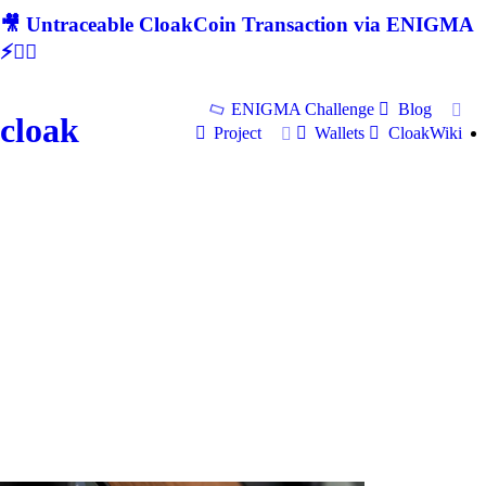
🎥 Untraceable CloakCoin Transaction via ENIGMA
⚡🕵‍♂
ENIGMA Challenge
Blog
cloak
Project
Wallets
CloakWiki